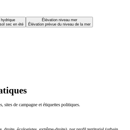
 hydrique
Élévation niveau mer
sol sec en été
Élévation prévue du niveau de la mer
atiques
 sites de campagne et étiquettes politiques.
oite, écologistes, extrême-droite), par profil territorial (urbain,