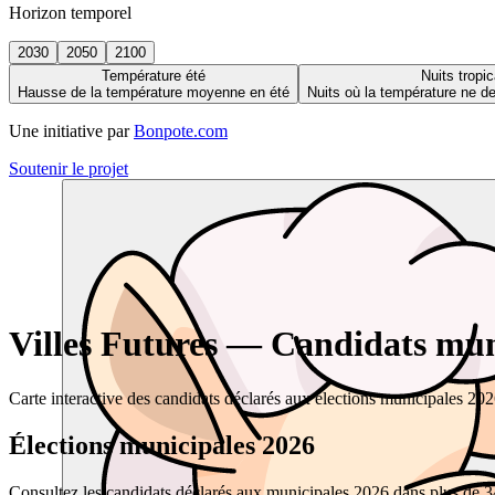
Horizon temporel
2030
2050
2100
Température été
Nuits tropic
Hausse de la température moyenne en été
Nuits où la température ne 
Une initiative par
Bonpote.com
Soutenir le projet
Villes Futures — Candidats muni
Carte interactive des candidats déclarés aux élections municipales 20
Élections municipales 2026
Consultez les candidats déclarés aux municipales 2026 dans plus de 34 0