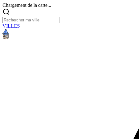
Chargement de la carte...
VILLES