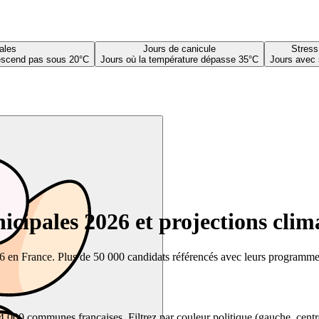
ales
Jours de canicule
Stress
descend pas sous 20°C
Jours où la température dépasse 35°C
Jours avec 
cipales 2026 et projections clim
26 en France. Plus de 50 000 candidats référencés avec leurs programmes,
00 communes françaises. Filtrez par couleur politique (gauche, centre, dr