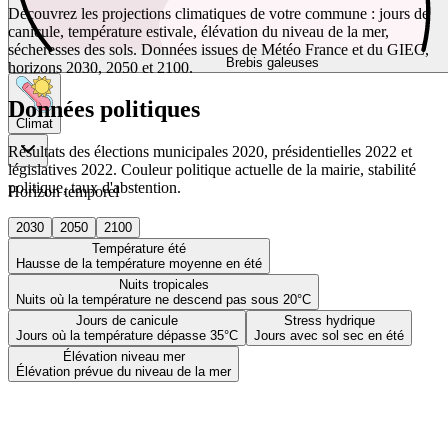
Découvrez les projections climatiques de votre commune : jours de
canicule, température estivale, élévation du niveau de la mer,
sécheresses des sols. Données issues de Météo France et du GIEC,
Brebis galeuses
horizons 2030, 2050 et 2100.
Données politiques
Climat
Résultats des élections municipales 2020, présidentielles 2022 et
législatives 2022. Couleur politique actuelle de la mairie, stabilité
politique, taux d'abstention.
Horizon temporel
2030
2050
2100
Température été
Hausse de la température moyenne en été
Nuits tropicales
Nuits où la température ne descend pas sous 20°C
Jours de canicule
Stress hydrique
Jours où la température dépasse 35°C
Jours avec sol sec en été
Élévation niveau mer
Élévation prévue du niveau de la mer