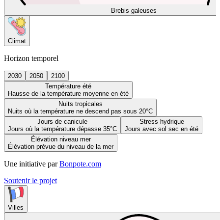
Brebis galeuses
Climat
Horizon temporel
2030
2050
2100
Température été
Hausse de la température moyenne en été
Nuits tropicales
Nuits où la température ne descend pas sous 20°C
Jours de canicule
Stress hydrique
Jours où la température dépasse 35°C
Jours avec sol sec en été
Élévation niveau mer
Élévation prévue du niveau de la mer
Une initiative par
Bonpote.com
Soutenir le projet
Villes