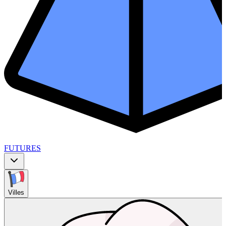
FUTURES
Villes