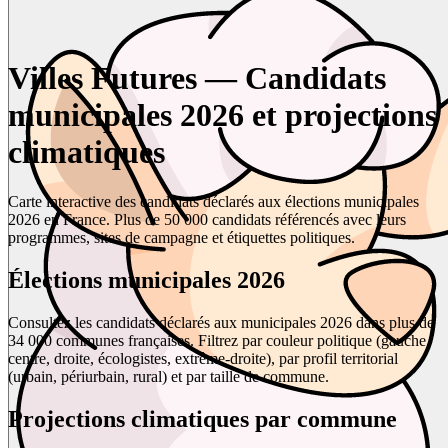
Villes Futures — Candidats
municipales 2026 et projections
climatiques
Carte interactive des candidats déclarés aux élections municipales
2026 en France. Plus de 50 000 candidats référencés avec leurs
programmes, sites de campagne et étiquettes politiques.
Élections municipales 2026
Consultez les candidats déclarés aux municipales 2026 dans plus de
34 000 communes françaises. Filtrez par couleur politique (gauche,
centre, droite, écologistes, extrême-droite), par profil territorial
(urbain, périurbain, rural) et par taille de commune.
Projections climatiques par commune