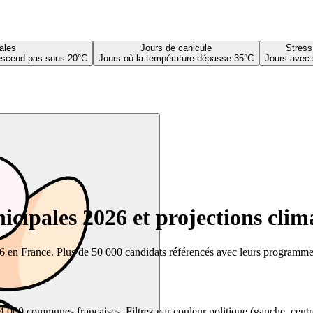
ales
Jours de canicule
Stress
descend pas sous 20°C
Jours où la température dépasse 35°C
Jours avec 
cipales 2026 et projections clim
26 en France. Plus de 50 000 candidats référencés avec leurs programmes,
00 communes françaises. Filtrez par couleur politique (gauche, centre, dr