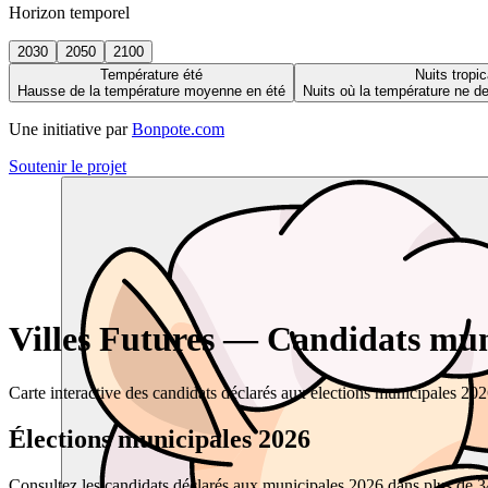
Horizon temporel
2030
2050
2100
Température été
Nuits tropic
Hausse de la température moyenne en été
Nuits où la température ne 
Une initiative par
Bonpote.com
Soutenir le projet
Villes Futures — Candidats muni
Carte interactive des candidats déclarés aux élections municipales 20
Élections municipales 2026
Consultez les candidats déclarés aux municipales 2026 dans plus de 34 0