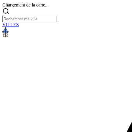
Chargement de la carte...
VILLES