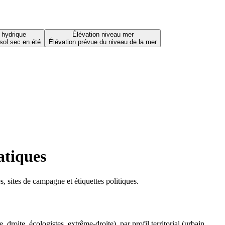
 hydrique
Élévation niveau mer
sol sec en été
Élévation prévue du niveau de la mer
atiques
 sites de campagne et étiquettes politiques.
oite, écologistes, extrême-droite), par profil territorial (urbain,