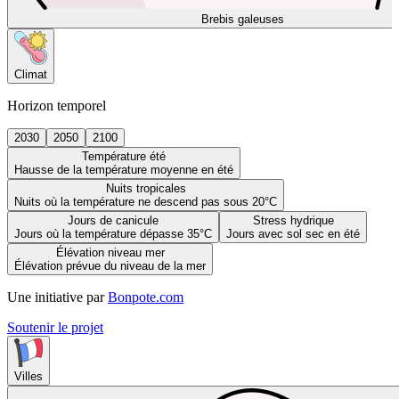
Brebis galeuses
Climat
Horizon temporel
2030
2050
2100
Température été
Hausse de la température moyenne en été
Nuits tropicales
Nuits où la température ne descend pas sous 20°C
Jours de canicule
Stress hydrique
Jours où la température dépasse 35°C
Jours avec sol sec en été
Élévation niveau mer
Élévation prévue du niveau de la mer
Une initiative par
Bonpote.com
Soutenir le projet
Villes