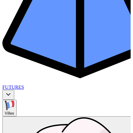
FUTURES
Villes