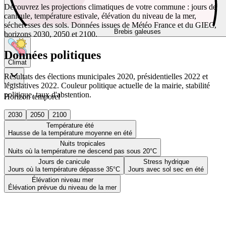
Découvrez les projections climatiques de votre commune : jours de
canicule, température estivale, élévation du niveau de la mer,
sécheresses des sols. Données issues de Météo France et du GIEC,
Brebis galeuses
horizons 2030, 2050 et 2100.
Données politiques
Climat
Résultats des élections municipales 2020, présidentielles 2022 et
législatives 2022. Couleur politique actuelle de la mairie, stabilité
politique, taux d'abstention.
Horizon temporel
2030
2050
2100
Température été
Hausse de la température moyenne en été
Nuits tropicales
Nuits où la température ne descend pas sous 20°C
Jours de canicule
Stress hydrique
Jours où la température dépasse 35°C
Jours avec sol sec en été
Élévation niveau mer
Élévation prévue du niveau de la mer