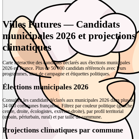
Villes Futures — Candidats
municipales 2026 et projections
climatiques
Carte interactive des candidats déclarés aux élections municipales
2026 en France. Plus de 50 000 candidats référencés avec leurs
programmes, sites de campagne et étiquettes politiques.
Élections municipales 2026
Consultez les candidats déclarés aux municipales 2026 dans plus de
34 000 communes françaises. Filtrez par couleur politique (gauche,
centre, droite, écologistes, extrême-droite), par profil territorial
(urbain, périurbain, rural) et par taille de commune.
Projections climatiques par commune