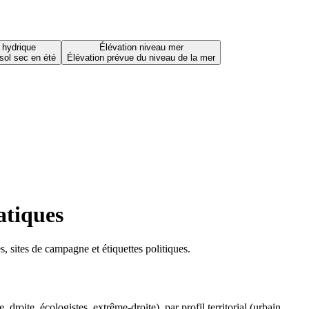
 hydrique
Élévation niveau mer
sol sec en été
Élévation prévue du niveau de la mer
atiques
 sites de campagne et étiquettes politiques.
oite, écologistes, extrême-droite), par profil territorial (urbain,