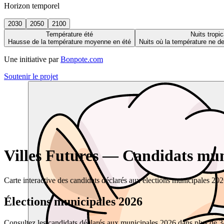
Horizon temporel
2030
2050
2100
Température été
Nuits tropic
Hausse de la température moyenne en été
Nuits où la température ne 
Une initiative par
Bonpote.com
Soutenir le projet
Villes Futures — Candidats muni
Carte interactive des candidats déclarés aux élections municipales 20
Élections municipales 2026
Consultez les candidats déclarés aux municipales 2026 dans plus de 34 0