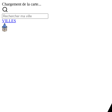
Chargement de la carte...
VILLES