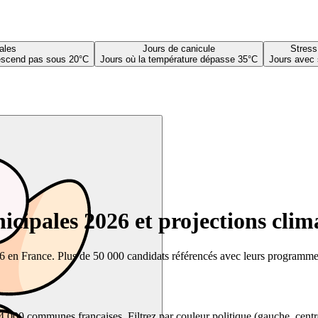
ales
Jours de canicule
Stress
descend pas sous 20°C
Jours où la température dépasse 35°C
Jours avec 
cipales 2026 et projections clim
26 en France. Plus de 50 000 candidats référencés avec leurs programmes,
00 communes françaises. Filtrez par couleur politique (gauche, centre, dr