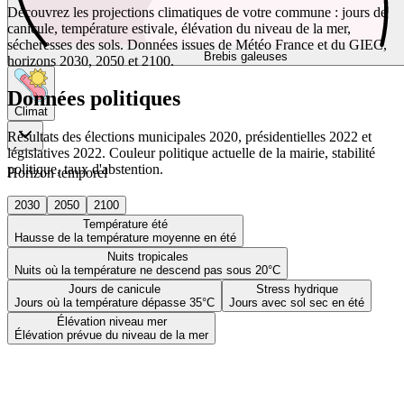
Découvrez les projections climatiques de votre commune : jours de
canicule, température estivale, élévation du niveau de la mer,
sécheresses des sols. Données issues de Météo France et du GIEC,
Brebis galeuses
horizons 2030, 2050 et 2100.
Données politiques
Climat
Résultats des élections municipales 2020, présidentielles 2022 et
législatives 2022. Couleur politique actuelle de la mairie, stabilité
politique, taux d'abstention.
Horizon temporel
2030
2050
2100
Température été
Hausse de la température moyenne en été
Nuits tropicales
Nuits où la température ne descend pas sous 20°C
Jours de canicule
Stress hydrique
Jours où la température dépasse 35°C
Jours avec sol sec en été
Élévation niveau mer
Élévation prévue du niveau de la mer