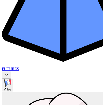
FUTURES
Villes