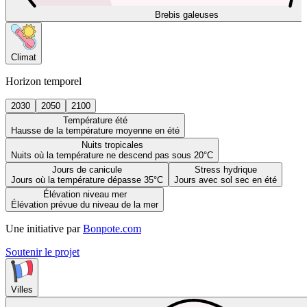
Brebis galeuses
Climat
Horizon temporel
2030
2050
2100
Température été
Hausse de la température moyenne en été
Nuits tropicales
Nuits où la température ne descend pas sous 20°C
Jours de canicule
Stress hydrique
Jours où la température dépasse 35°C
Jours avec sol sec en été
Élévation niveau mer
Élévation prévue du niveau de la mer
Une initiative par
Bonpote.com
Soutenir le projet
Villes