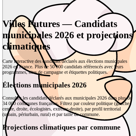
Villes Futures — Candidats
municipales 2026 et projections
climatiques
Carte interactive des candidats déclarés aux élections municipales
2026 en France. Plus de 50 000 candidats référencés avec leurs
programmes, sites de campagne et étiquettes politiques.
Élections municipales 2026
Consultez les candidats déclarés aux municipales 2026 dans plus de
34 000 communes françaises. Filtrez par couleur politique (gauche,
centre, droite, écologistes, extrême-droite), par profil territorial
(urbain, périurbain, rural) et par taille de commune.
Projections climatiques par commune