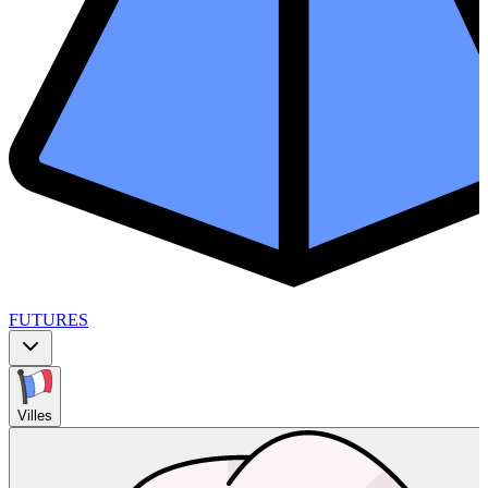
FUTURES
Villes