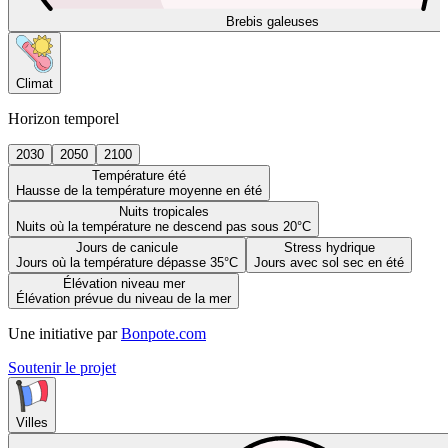
Brebis galeuses
Climat
Horizon temporel
2030
2050
2100
Température été
Hausse de la température moyenne en été
Nuits tropicales
Nuits où la température ne descend pas sous 20°C
Jours de canicule
Stress hydrique
Jours où la température dépasse 35°C
Jours avec sol sec en été
Élévation niveau mer
Élévation prévue du niveau de la mer
Une initiative par
Bonpote.com
Soutenir le projet
Villes