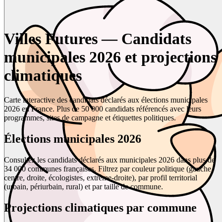
Villes Futures — Candidats
municipales 2026 et projections
climatiques
Carte interactive des candidats déclarés aux élections municipales
2026 en France. Plus de 50 000 candidats référencés avec leurs
programmes, sites de campagne et étiquettes politiques.
Élections municipales 2026
Consultez les candidats déclarés aux municipales 2026 dans plus de
34 000 communes françaises. Filtrez par couleur politique (gauche,
centre, droite, écologistes, extrême-droite), par profil territorial
(urbain, périurbain, rural) et par taille de commune.
Projections climatiques par commune