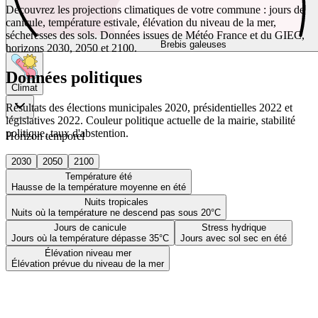
Découvrez les projections climatiques de votre commune : jours de
canicule, température estivale, élévation du niveau de la mer,
sécheresses des sols. Données issues de Météo France et du GIEC,
Brebis galeuses
horizons 2030, 2050 et 2100.
Données politiques
Climat
Résultats des élections municipales 2020, présidentielles 2022 et
législatives 2022. Couleur politique actuelle de la mairie, stabilité
politique, taux d'abstention.
Horizon temporel
2030
2050
2100
Température été
Hausse de la température moyenne en été
Nuits tropicales
Nuits où la température ne descend pas sous 20°C
Jours de canicule
Stress hydrique
Jours où la température dépasse 35°C
Jours avec sol sec en été
Élévation niveau mer
Élévation prévue du niveau de la mer