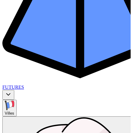
FUTURES
Villes