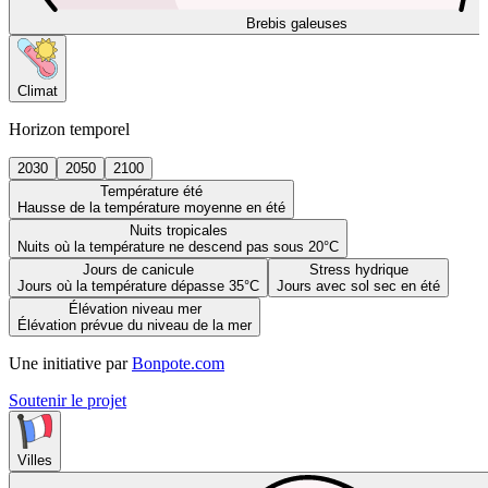
Brebis galeuses
Climat
Horizon temporel
2030
2050
2100
Température été
Hausse de la température moyenne en été
Nuits tropicales
Nuits où la température ne descend pas sous 20°C
Jours de canicule
Stress hydrique
Jours où la température dépasse 35°C
Jours avec sol sec en été
Élévation niveau mer
Élévation prévue du niveau de la mer
Une initiative par
Bonpote.com
Soutenir le projet
Villes