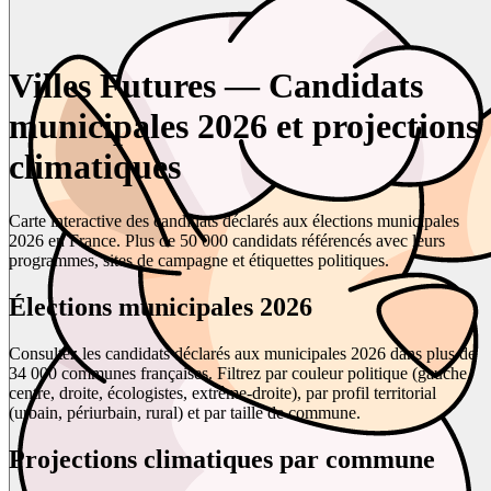
Villes Futures — Candidats
municipales 2026 et projections
climatiques
Carte interactive des candidats déclarés aux élections municipales
2026 en France. Plus de 50 000 candidats référencés avec leurs
programmes, sites de campagne et étiquettes politiques.
Élections municipales 2026
Consultez les candidats déclarés aux municipales 2026 dans plus de
34 000 communes françaises. Filtrez par couleur politique (gauche,
centre, droite, écologistes, extrême-droite), par profil territorial
(urbain, périurbain, rural) et par taille de commune.
Projections climatiques par commune