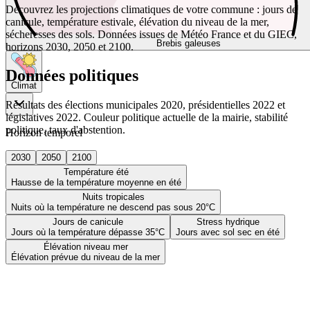
Découvrez les projections climatiques de votre commune : jours de
canicule, température estivale, élévation du niveau de la mer,
sécheresses des sols. Données issues de Météo France et du GIEC,
Brebis galeuses
horizons 2030, 2050 et 2100.
Données politiques
Climat
Résultats des élections municipales 2020, présidentielles 2022 et
législatives 2022. Couleur politique actuelle de la mairie, stabilité
politique, taux d'abstention.
Horizon temporel
2030
2050
2100
Température été
Hausse de la température moyenne en été
Nuits tropicales
Nuits où la température ne descend pas sous 20°C
Jours de canicule
Stress hydrique
Jours où la température dépasse 35°C
Jours avec sol sec en été
Élévation niveau mer
Élévation prévue du niveau de la mer