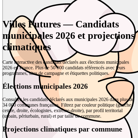
Villes Futures — Candidats
municipales 2026 et projections
climatiques
Carte interactive des candidats déclarés aux élections municipales
2026 en France. Plus de 50 000 candidats référencés avec leurs
programmes, sites de campagne et étiquettes politiques.
Élections municipales 2026
Consultez les candidats déclarés aux municipales 2026 dans plus de
34 000 communes françaises. Filtrez par couleur politique (gauche,
centre, droite, écologistes, extrême-droite), par profil territorial
(urbain, périurbain, rural) et par taille de commune.
Projections climatiques par commune