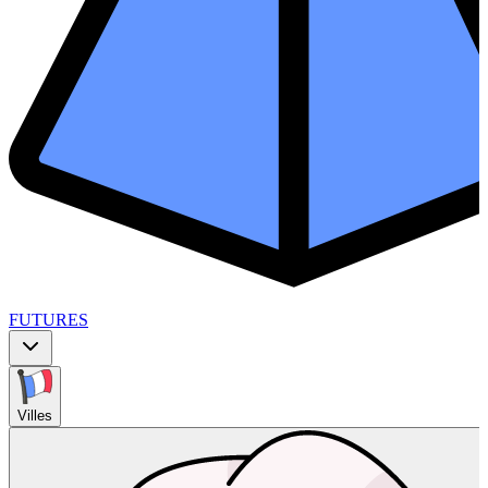
FUTURES
Villes