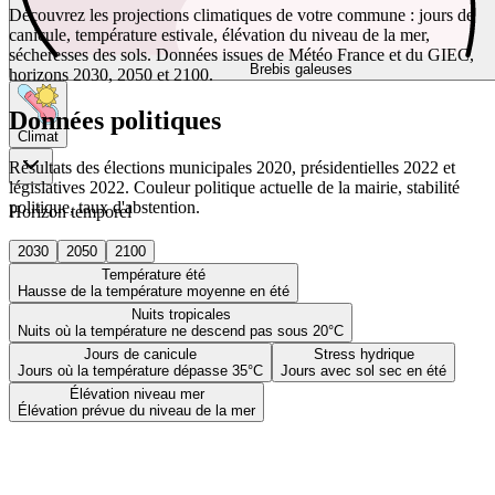
Découvrez les projections climatiques de votre commune : jours de
canicule, température estivale, élévation du niveau de la mer,
sécheresses des sols. Données issues de Météo France et du GIEC,
Brebis galeuses
horizons 2030, 2050 et 2100.
Données politiques
Climat
Résultats des élections municipales 2020, présidentielles 2022 et
législatives 2022. Couleur politique actuelle de la mairie, stabilité
politique, taux d'abstention.
Horizon temporel
2030
2050
2100
Température été
Hausse de la température moyenne en été
Nuits tropicales
Nuits où la température ne descend pas sous 20°C
Jours de canicule
Stress hydrique
Jours où la température dépasse 35°C
Jours avec sol sec en été
Élévation niveau mer
Élévation prévue du niveau de la mer