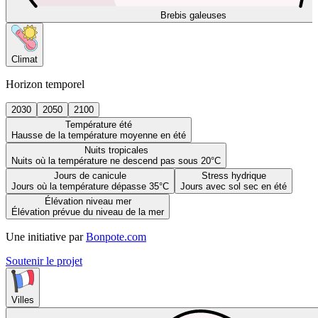
Brebis galeuses
Climat
Horizon temporel
2030
2050
2100
Température été
Hausse de la température moyenne en été
Nuits tropicales
Nuits où la température ne descend pas sous 20°C
Jours de canicule
Stress hydrique
Jours où la température dépasse 35°C
Jours avec sol sec en été
Élévation niveau mer
Élévation prévue du niveau de la mer
Une initiative par
Bonpote.com
Soutenir le projet
Villes