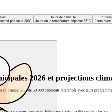
ales
Jours de canicule
Stress
descend pas sous 20°C
Jours où la température dépasse 35°C
Jours avec 
cipales 2026 et projections clim
26 en France. Plus de 50 000 candidats référencés avec leurs programmes,
00 communes françaises. Filtrez par couleur politique (gauche, centre, dr