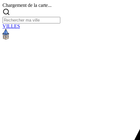
Chargement de la carte...
VILLES