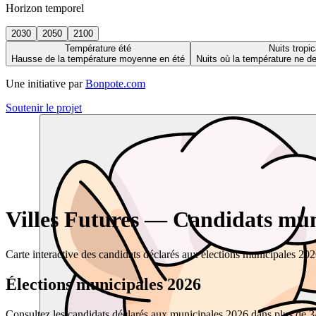
Horizon temporel
2030
2050
2100
Température été
Nuits tropic
Hausse de la température moyenne en été
Nuits où la température ne 
Une initiative par
Bonpote.com
Soutenir le projet
Villes Futures — Candidats muni
Carte interactive des candidats déclarés aux élections municipales 20
Élections municipales 2026
Consultez les candidats déclarés aux municipales 2026 dans plus de 34 0