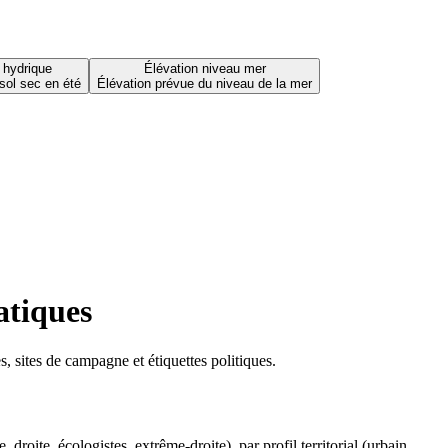
 hydrique
Élévation niveau mer
sol sec en été
Élévation prévue du niveau de la mer
atiques
 sites de campagne et étiquettes politiques.
oite, écologistes, extrême-droite), par profil territorial (urbain,