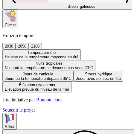
Brebis galeuses
Climat
Horizon temporel
2030
2050
2100
Température été
Hausse de la température moyenne en été
Nuits tropicales
Nuits où la température ne descend pas sous 20°C
Jours de canicule
Stress hydrique
Jours où la température dépasse 35°C
Jours avec sol sec en été
Élévation niveau mer
Élévation prévue du niveau de la mer
Une initiative par
Bonpote.com
Soutenir le projet
Villes