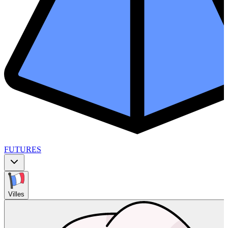
FUTURES
Villes