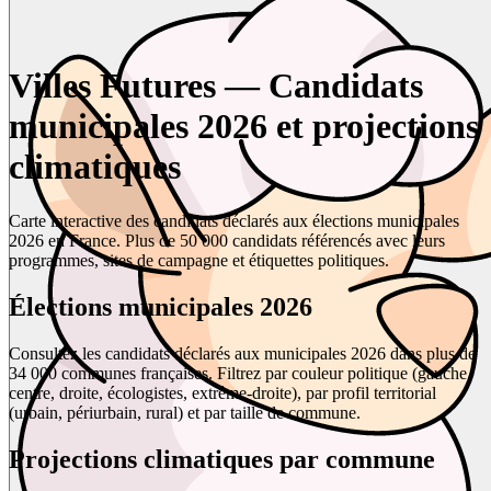
Villes Futures — Candidats
municipales 2026 et projections
climatiques
Carte interactive des candidats déclarés aux élections municipales
2026 en France. Plus de 50 000 candidats référencés avec leurs
programmes, sites de campagne et étiquettes politiques.
Élections municipales 2026
Consultez les candidats déclarés aux municipales 2026 dans plus de
34 000 communes françaises. Filtrez par couleur politique (gauche,
centre, droite, écologistes, extrême-droite), par profil territorial
(urbain, périurbain, rural) et par taille de commune.
Projections climatiques par commune