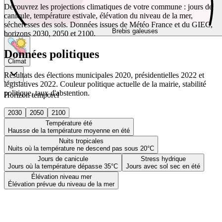
Découvrez les projections climatiques de votre commune : jours de
canicule, température estivale, élévation du niveau de la mer,
sécheresses des sols. Données issues de Météo France et du GIEC,
Brebis galeuses
horizons 2030, 2050 et 2100.
Données politiques
Climat
Résultats des élections municipales 2020, présidentielles 2022 et
législatives 2022. Couleur politique actuelle de la mairie, stabilité
politique, taux d'abstention.
Horizon temporel
2030
2050
2100
Température été
Hausse de la température moyenne en été
Nuits tropicales
Nuits où la température ne descend pas sous 20°C
Jours de canicule
Stress hydrique
Jours où la température dépasse 35°C
Jours avec sol sec en été
Élévation niveau mer
Élévation prévue du niveau de la mer