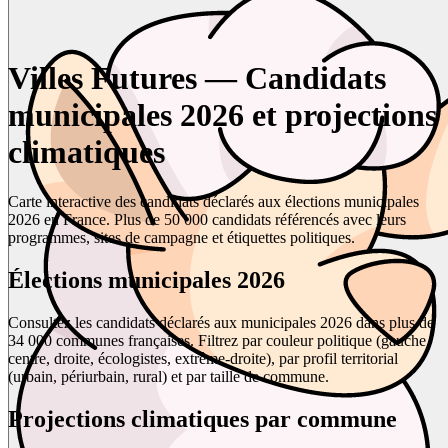
Villes Futures — Candidats
municipales 2026 et projections
climatiques
Carte interactive des candidats déclarés aux élections municipales
2026 en France. Plus de 50 000 candidats référencés avec leurs
programmes, sites de campagne et étiquettes politiques.
Élections municipales 2026
Consultez les candidats déclarés aux municipales 2026 dans plus de
34 000 communes françaises. Filtrez par couleur politique (gauche,
centre, droite, écologistes, extrême-droite), par profil territorial
(urbain, périurbain, rural) et par taille de commune.
Projections climatiques par commune