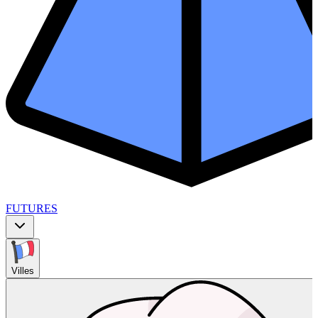
FUTURES
Villes