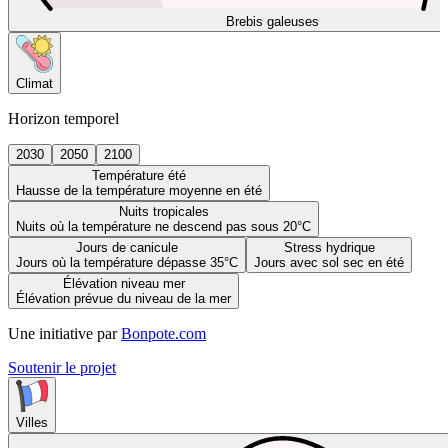
Brebis galeuses
Climat
Horizon temporel
2030
2050
2100
Température été
Hausse de la température moyenne en été
Nuits tropicales
Nuits où la température ne descend pas sous 20°C
Jours de canicule
Stress hydrique
Jours où la température dépasse 35°C
Jours avec sol sec en été
Élévation niveau mer
Élévation prévue du niveau de la mer
Une initiative par
Bonpote.com
Soutenir le projet
Villes