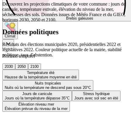
Découvrez les projections climatiques de votre commune : jours de
canicule, température estivale, élévation du niveau de la mer,
sécheresses des sols. Données issues de Météo France et du GIEC,
Brebis galeuses
horizons 2030, 2050 et 2100.
Données politiques
Climat
Résultats des élections municipales 2020, présidentielles 2022 et
législatives 2022. Couleur politique actuelle de la mairie, stabilité
politique, taux d'abstention.
Horizon temporel
2030
2050
2100
Température été
Hausse de la température moyenne en été
Nuits tropicales
Nuits où la température ne descend pas sous 20°C
Jours de canicule
Stress hydrique
Jours où la température dépasse 35°C
Jours avec sol sec en été
Élévation niveau mer
Élévation prévue du niveau de la mer