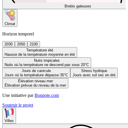
Brebis galeuses
Climat
Horizon temporel
2030
2050
2100
Température été
Hausse de la température moyenne en été
Nuits tropicales
Nuits où la température ne descend pas sous 20°C
Jours de canicule
Stress hydrique
Jours où la température dépasse 35°C
Jours avec sol sec en été
Élévation niveau mer
Élévation prévue du niveau de la mer
Une initiative par
Bonpote.com
Soutenir le projet
Villes