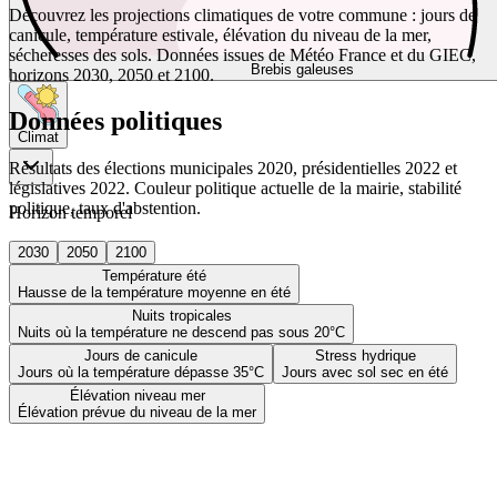
Découvrez les projections climatiques de votre commune : jours de
canicule, température estivale, élévation du niveau de la mer,
sécheresses des sols. Données issues de Météo France et du GIEC,
Brebis galeuses
horizons 2030, 2050 et 2100.
Données politiques
Climat
Résultats des élections municipales 2020, présidentielles 2022 et
législatives 2022. Couleur politique actuelle de la mairie, stabilité
politique, taux d'abstention.
Horizon temporel
2030
2050
2100
Température été
Hausse de la température moyenne en été
Nuits tropicales
Nuits où la température ne descend pas sous 20°C
Jours de canicule
Stress hydrique
Jours où la température dépasse 35°C
Jours avec sol sec en été
Élévation niveau mer
Élévation prévue du niveau de la mer