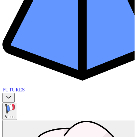
FUTURES
Villes