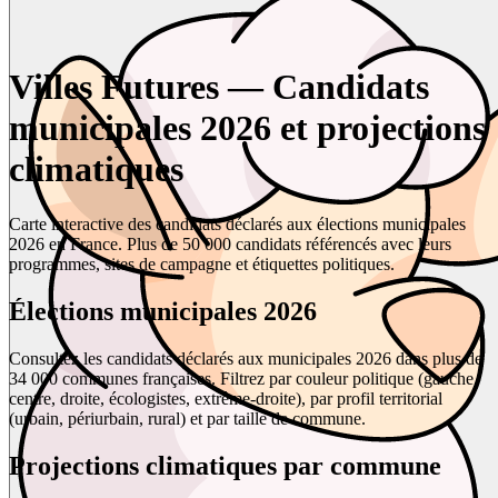
Villes Futures — Candidats
municipales 2026 et projections
climatiques
Carte interactive des candidats déclarés aux élections municipales
2026 en France. Plus de 50 000 candidats référencés avec leurs
programmes, sites de campagne et étiquettes politiques.
Élections municipales 2026
Consultez les candidats déclarés aux municipales 2026 dans plus de
34 000 communes françaises. Filtrez par couleur politique (gauche,
centre, droite, écologistes, extrême-droite), par profil territorial
(urbain, périurbain, rural) et par taille de commune.
Projections climatiques par commune