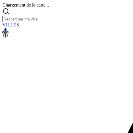
Chargement de la carte...
VILLES