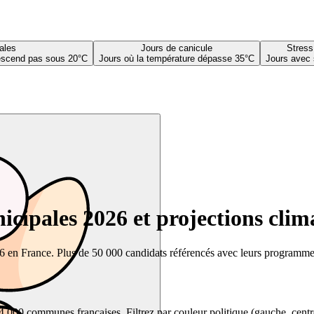
ales
Jours de canicule
Stress
descend pas sous 20°C
Jours où la température dépasse 35°C
Jours avec 
cipales 2026 et projections clim
26 en France. Plus de 50 000 candidats référencés avec leurs programmes,
00 communes françaises. Filtrez par couleur politique (gauche, centre, dr