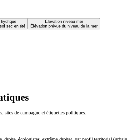
 hydrique
Élévation niveau mer
sol sec en été
Élévation prévue du niveau de la mer
atiques
 sites de campagne et étiquettes politiques.
oite, écologistes, extrême-droite), par profil territorial (urbain,