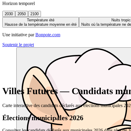
Horizon temporel
2030
2050
2100
Température été
Nuits tropic
Hausse de la température moyenne en été
Nuits où la température ne 
Une initiative par
Bonpote.com
Soutenir le projet
Villes Futures — Candidats muni
Carte interactive des candidats déclarés aux élections municipales 20
Élections municipales 2026
Consultez les candidats déclarés aux municipales 2026 dans plus de 34 0