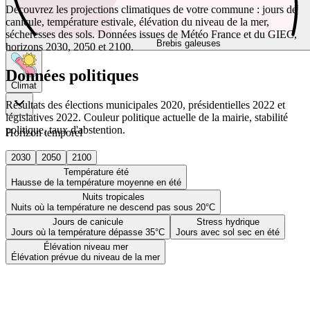
Découvrez les projections climatiques de votre commune : jours de
canicule, température estivale, élévation du niveau de la mer,
sécheresses des sols. Données issues de Météo France et du GIEC,
Brebis galeuses
horizons 2030, 2050 et 2100.
Données politiques
Climat
Résultats des élections municipales 2020, présidentielles 2022 et
législatives 2022. Couleur politique actuelle de la mairie, stabilité
politique, taux d'abstention.
Horizon temporel
2030
2050
2100
Température été
Hausse de la température moyenne en été
Nuits tropicales
Nuits où la température ne descend pas sous 20°C
Jours de canicule
Stress hydrique
Jours où la température dépasse 35°C
Jours avec sol sec en été
Élévation niveau mer
Élévation prévue du niveau de la mer