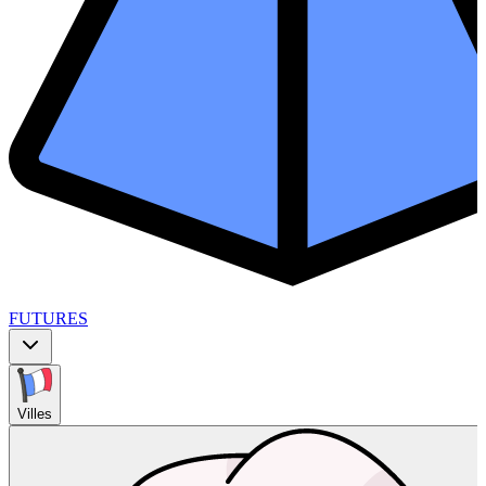
FUTURES
Villes