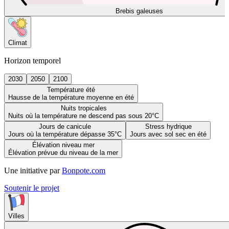
Brebis galeuses
Climat
Horizon temporel
2030
2050
2100
Température été
Hausse de la température moyenne en été
Nuits tropicales
Nuits où la température ne descend pas sous 20°C
Jours de canicule
Stress hydrique
Jours où la température dépasse 35°C
Jours avec sol sec en été
Élévation niveau mer
Élévation prévue du niveau de la mer
Une initiative par
Bonpote.com
Soutenir le projet
Villes