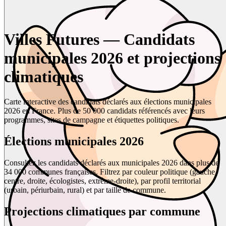
Villes Futures — Candidats
municipales 2026 et projections
climatiques
Carte interactive des candidats déclarés aux élections municipales
2026 en France. Plus de 50 000 candidats référencés avec leurs
programmes, sites de campagne et étiquettes politiques.
Élections municipales 2026
Consultez les candidats déclarés aux municipales 2026 dans plus de
34 000 communes françaises. Filtrez par couleur politique (gauche,
centre, droite, écologistes, extrême-droite), par profil territorial
(urbain, périurbain, rural) et par taille de commune.
Projections climatiques par commune