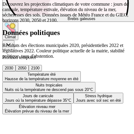
Découvrez les projections climatiques de votre commune : jours de
canicule, température estivale, élévation du niveau de la mer,
sécheresses des sols. Données issues de Météo France et du GIEC,
Brebis galeuses
horizons 2030, 2050 et 2100.
Données politiques
Climat
Résultats des élections municipales 2020, présidentielles 2022 et
législatives 2022. Couleur politique actuelle de la mairie, stabilité
politique, taux d'abstention.
Horizon temporel
2030
2050
2100
Température été
Hausse de la température moyenne en été
Nuits tropicales
Nuits où la température ne descend pas sous 20°C
Jours de canicule
Stress hydrique
Jours où la température dépasse 35°C
Jours avec sol sec en été
Élévation niveau mer
Élévation prévue du niveau de la mer