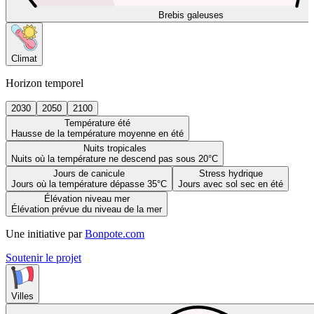
Brebis galeuses
Climat
Horizon temporel
2030
2050
2100
Température été
Hausse de la température moyenne en été
Nuits tropicales
Nuits où la température ne descend pas sous 20°C
Jours de canicule
Stress hydrique
Jours où la température dépasse 35°C
Jours avec sol sec en été
Élévation niveau mer
Élévation prévue du niveau de la mer
Une initiative par
Bonpote.com
Soutenir le projet
Villes