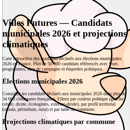
Villes Futures — Candidats
municipales 2026 et projections
climatiques
Carte interactive des candidats déclarés aux élections municipales
2026 en France. Plus de 50 000 candidats référencés avec leurs
programmes, sites de campagne et étiquettes politiques.
Élections municipales 2026
Consultez les candidats déclarés aux municipales 2026 dans plus de
34 000 communes françaises. Filtrez par couleur politique (gauche,
centre, droite, écologistes, extrême-droite), par profil territorial
(urbain, périurbain, rural) et par taille de commune.
Projections climatiques par commune