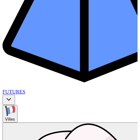
FUTURES
Villes