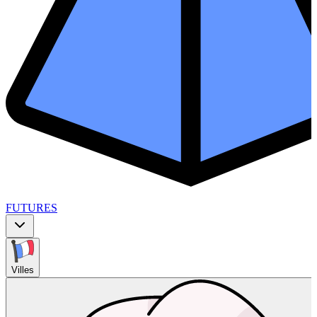
FUTURES
Villes