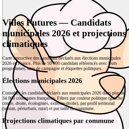
Villes Futures — Candidats
municipales 2026 et projections
climatiques
Carte interactive des candidats déclarés aux élections municipales
2026 en France. Plus de 50 000 candidats référencés avec leurs
programmes, sites de campagne et étiquettes politiques.
Élections municipales 2026
Consultez les candidats déclarés aux municipales 2026 dans plus de
34 000 communes françaises. Filtrez par couleur politique (gauche,
centre, droite, écologistes, extrême-droite), par profil territorial
(urbain, périurbain, rural) et par taille de commune.
Projections climatiques par commune