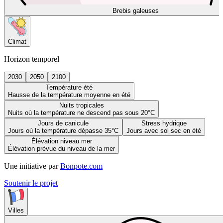
Brebis galeuses
Climat
Horizon temporel
2030
2050
2100
Température été
Hausse de la température moyenne en été
Nuits tropicales
Nuits où la température ne descend pas sous 20°C
Jours de canicule
Stress hydrique
Jours où la température dépasse 35°C
Jours avec sol sec en été
Élévation niveau mer
Élévation prévue du niveau de la mer
Une initiative par
Bonpote.com
Soutenir le projet
Villes