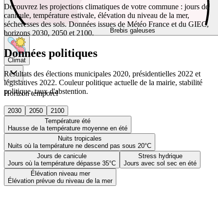
Découvrez les projections climatiques de votre commune : jours de
canicule, température estivale, élévation du niveau de la mer,
sécheresses des sols. Données issues de Météo France et du GIEC,
Brebis galeuses
horizons 2030, 2050 et 2100.
Données politiques
Climat
Résultats des élections municipales 2020, présidentielles 2022 et
législatives 2022. Couleur politique actuelle de la mairie, stabilité
politique, taux d'abstention.
Horizon temporel
2030
2050
2100
Température été
Hausse de la température moyenne en été
Nuits tropicales
Nuits où la température ne descend pas sous 20°C
Jours de canicule
Stress hydrique
Jours où la température dépasse 35°C
Jours avec sol sec en été
Élévation niveau mer
Élévation prévue du niveau de la mer