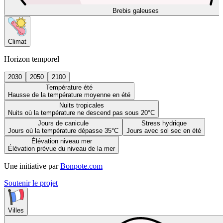
Brebis galeuses
Climat
Horizon temporel
2030
2050
2100
Température été
Hausse de la température moyenne en été
Nuits tropicales
Nuits où la température ne descend pas sous 20°C
Jours de canicule
Stress hydrique
Jours où la température dépasse 35°C
Jours avec sol sec en été
Élévation niveau mer
Élévation prévue du niveau de la mer
Une initiative par
Bonpote.com
Soutenir le projet
Villes