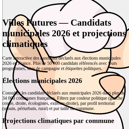
Villes Futures — Candidats
municipales 2026 et projections
climatiques
Carte interactive des candidats déclarés aux élections municipales
2026 en France. Plus de 50 000 candidats référencés avec leurs
programmes, sites de campagne et étiquettes politiques.
Élections municipales 2026
Consultez les candidats déclarés aux municipales 2026 dans plus de
34 000 communes françaises. Filtrez par couleur politique (gauche,
centre, droite, écologistes, extrême-droite), par profil territorial
(urbain, périurbain, rural) et par taille de commune.
Projections climatiques par commune