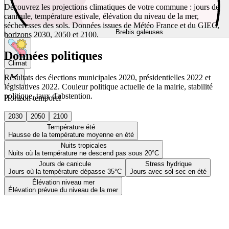
Découvrez les projections climatiques de votre commune : jours de
canicule, température estivale, élévation du niveau de la mer,
sécheresses des sols. Données issues de Météo France et du GIEC,
Brebis galeuses
horizons 2030, 2050 et 2100.
Données politiques
Climat
Résultats des élections municipales 2020, présidentielles 2022 et
législatives 2022. Couleur politique actuelle de la mairie, stabilité
politique, taux d'abstention.
Horizon temporel
2030
2050
2100
Température été
Hausse de la température moyenne en été
Nuits tropicales
Nuits où la température ne descend pas sous 20°C
Jours de canicule
Stress hydrique
Jours où la température dépasse 35°C
Jours avec sol sec en été
Élévation niveau mer
Élévation prévue du niveau de la mer