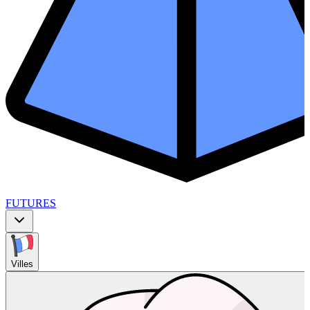
FUTURES
Villes