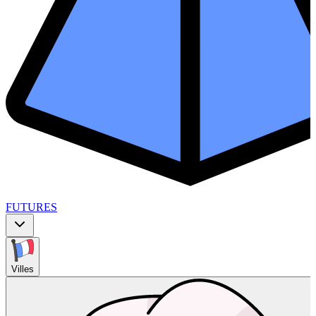
FUTURES
Villes