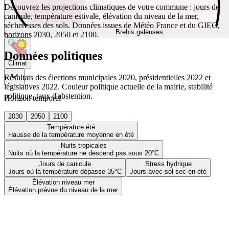
Découvrez les projections climatiques de votre commune : jours de
canicule, température estivale, élévation du niveau de la mer,
sécheresses des sols. Données issues de Météo France et du GIEC,
Brebis galeuses
horizons 2030, 2050 et 2100.
Données politiques
Climat
Résultats des élections municipales 2020, présidentielles 2022 et
législatives 2022. Couleur politique actuelle de la mairie, stabilité
politique, taux d'abstention.
Horizon temporel
2030
2050
2100
Température été
Hausse de la température moyenne en été
Nuits tropicales
Nuits où la température ne descend pas sous 20°C
Jours de canicule
Stress hydrique
Jours où la température dépasse 35°C
Jours avec sol sec en été
Élévation niveau mer
Élévation prévue du niveau de la mer