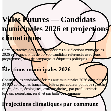
Villes Futures — Candidats
municipales 2026 et projections
climatiques
Carte interactive des candidats déclarés aux élections municipales
2026 en France. Plus de 50 000 candidats référencés avec leurs
programmes, sites de campagne et étiquettes politiques.
Élections municipales 2026
Consultez les candidats déclarés aux municipales 2026 dans plus de
34 000 communes françaises. Filtrez par couleur politique (gauche,
centre, droite, écologistes, extrême-droite), par profil territorial
(urbain, périurbain, rural) et par taille de commune.
Projections climatiques par commune