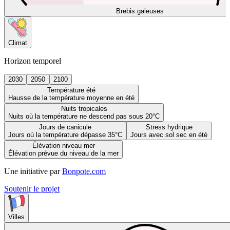
Brebis galeuses
Climat
Horizon temporel
2030
2050
2100
Température été
Hausse de la température moyenne en été
Nuits tropicales
Nuits où la température ne descend pas sous 20°C
Jours de canicule
Stress hydrique
Jours où la température dépasse 35°C
Jours avec sol sec en été
Élévation niveau mer
Élévation prévue du niveau de la mer
Une initiative par
Bonpote.com
Soutenir le projet
Villes