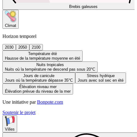
Brebis galeuses
Climat
Horizon temporel
2030
2050
2100
Température été
Hausse de la température moyenne en été
Nuits tropicales
Nuits où la température ne descend pas sous 20°C
Jours de canicule
Stress hydrique
Jours où la température dépasse 35°C
Jours avec sol sec en été
Élévation niveau mer
Élévation prévue du niveau de la mer
Une initiative par
Bonpote.com
Soutenir le projet
Villes