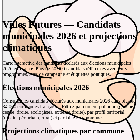
Villes Futures — Candidats
municipales 2026 et projections
climatiques
Carte interactive des candidats déclarés aux élections municipales
2026 en France. Plus de 50 000 candidats référencés avec leurs
programmes, sites de campagne et étiquettes politiques.
Élections municipales 2026
Consultez les candidats déclarés aux municipales 2026 dans plus de
34 000 communes françaises. Filtrez par couleur politique (gauche,
centre, droite, écologistes, extrême-droite), par profil territorial
(urbain, périurbain, rural) et par taille de commune.
Projections climatiques par commune