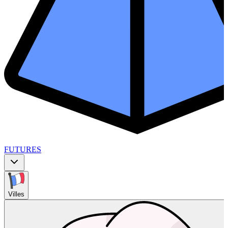
FUTURES
Villes