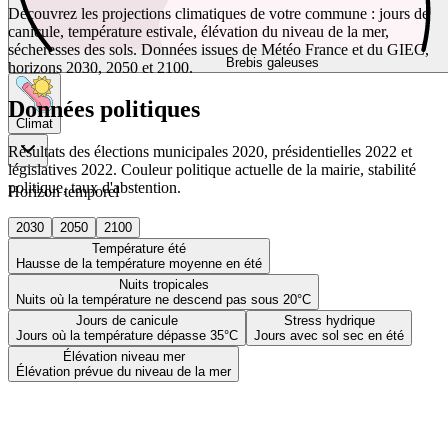
Découvrez les projections climatiques de votre commune : jours de
canicule, température estivale, élévation du niveau de la mer,
sécheresses des sols. Données issues de Météo France et du GIEC,
Brebis galeuses
horizons 2030, 2050 et 2100.
Données politiques
Climat
Résultats des élections municipales 2020, présidentielles 2022 et
législatives 2022. Couleur politique actuelle de la mairie, stabilité
politique, taux d'abstention.
Horizon temporel
2030
2050
2100
Température été
Hausse de la température moyenne en été
Nuits tropicales
Nuits où la température ne descend pas sous 20°C
Jours de canicule
Stress hydrique
Jours où la température dépasse 35°C
Jours avec sol sec en été
Élévation niveau mer
Élévation prévue du niveau de la mer