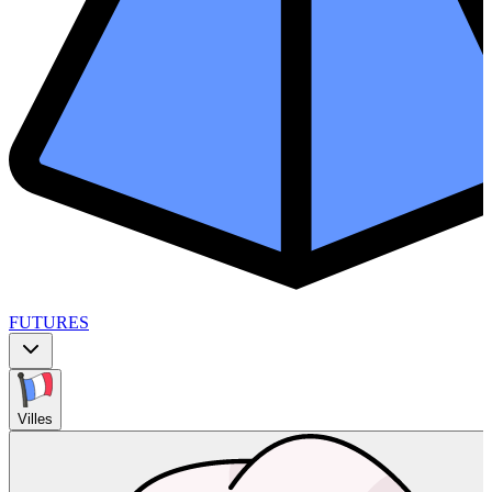
FUTURES
Villes