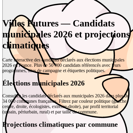
Villes Futures — Candidats
municipales 2026 et projections
climatiques
Carte interactive des candidats déclarés aux élections municipales
2026 en France. Plus de 50 000 candidats référencés avec leurs
programmes, sites de campagne et étiquettes politiques.
Élections municipales 2026
Consultez les candidats déclarés aux municipales 2026 dans plus de
34 000 communes françaises. Filtrez par couleur politique (gauche,
centre, droite, écologistes, extrême-droite), par profil territorial
(urbain, périurbain, rural) et par taille de commune.
Projections climatiques par commune