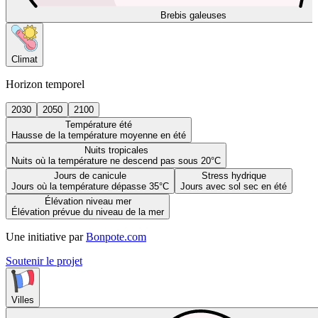
Brebis galeuses
Climat
Horizon temporel
2030
2050
2100
Température été
Hausse de la température moyenne en été
Nuits tropicales
Nuits où la température ne descend pas sous 20°C
Jours de canicule
Stress hydrique
Jours où la température dépasse 35°C
Jours avec sol sec en été
Élévation niveau mer
Élévation prévue du niveau de la mer
Une initiative par
Bonpote.com
Soutenir le projet
Villes