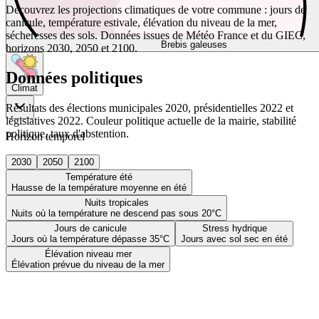
Découvrez les projections climatiques de votre commune : jours de
canicule, température estivale, élévation du niveau de la mer,
sécheresses des sols. Données issues de Météo France et du GIEC,
Brebis galeuses
horizons 2030, 2050 et 2100.
Données politiques
Climat
Résultats des élections municipales 2020, présidentielles 2022 et
législatives 2022. Couleur politique actuelle de la mairie, stabilité
politique, taux d'abstention.
Horizon temporel
2030
2050
2100
Température été
Hausse de la température moyenne en été
Nuits tropicales
Nuits où la température ne descend pas sous 20°C
Jours de canicule
Stress hydrique
Jours où la température dépasse 35°C
Jours avec sol sec en été
Élévation niveau mer
Élévation prévue du niveau de la mer