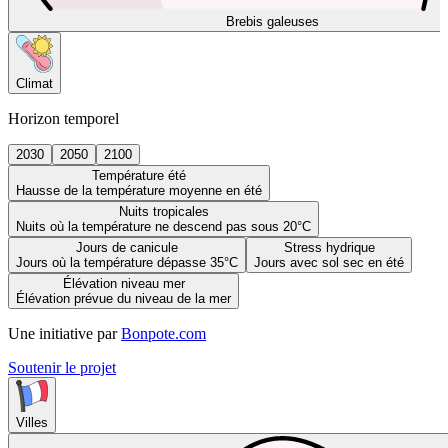
Brebis galeuses
Climat
Horizon temporel
2030
2050
2100
Température été
Hausse de la température moyenne en été
Nuits tropicales
Nuits où la température ne descend pas sous 20°C
Jours de canicule
Stress hydrique
Jours où la température dépasse 35°C
Jours avec sol sec en été
Élévation niveau mer
Élévation prévue du niveau de la mer
Une initiative par
Bonpote.com
Soutenir le projet
Villes