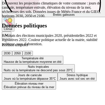
Découvrez les projections climatiques de votre commune : jours de
canicule, température estivale, élévation du niveau de la mer,
sécheresses des sols. Données issues de Météo France et du GIEC,
Brebis galeuses
horizons 2030, 2050 et 2100.
Données politiques
Climat
Résultats des élections municipales 2020, présidentielles 2022 et
législatives 2022. Couleur politique actuelle de la mairie, stabilité
politique, taux d'abstention.
Horizon temporel
2030
2050
2100
Température été
Hausse de la température moyenne en été
Nuits tropicales
Nuits où la température ne descend pas sous 20°C
Jours de canicule
Stress hydrique
Jours où la température dépasse 35°C
Jours avec sol sec en été
Élévation niveau mer
Élévation prévue du niveau de la mer