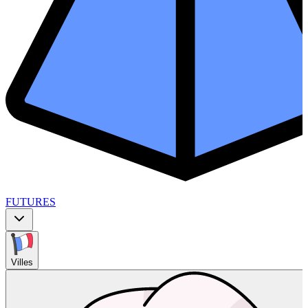
FUTURES
Villes