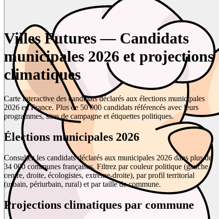
Villes Futures — Candidats
municipales 2026 et projections
climatiques
Carte interactive des candidats déclarés aux élections municipales
2026 en France. Plus de 50 000 candidats référencés avec leurs
programmes, sites de campagne et étiquettes politiques.
Élections municipales 2026
Consultez les candidats déclarés aux municipales 2026 dans plus de
34 000 communes françaises. Filtrez par couleur politique (gauche,
centre, droite, écologistes, extrême-droite), par profil territorial
(urbain, périurbain, rural) et par taille de commune.
Projections climatiques par commune