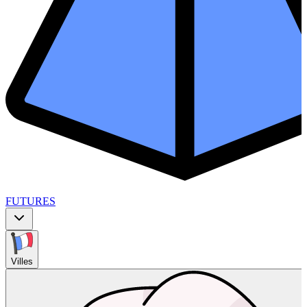
FUTURES
Villes