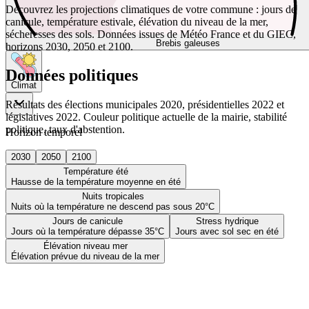
Découvrez les projections climatiques de votre commune : jours de
canicule, température estivale, élévation du niveau de la mer,
sécheresses des sols. Données issues de Météo France et du GIEC,
Brebis galeuses
horizons 2030, 2050 et 2100.
Données politiques
Climat
Résultats des élections municipales 2020, présidentielles 2022 et
législatives 2022. Couleur politique actuelle de la mairie, stabilité
politique, taux d'abstention.
Horizon temporel
2030
2050
2100
Température été
Hausse de la température moyenne en été
Nuits tropicales
Nuits où la température ne descend pas sous 20°C
Jours de canicule
Stress hydrique
Jours où la température dépasse 35°C
Jours avec sol sec en été
Élévation niveau mer
Élévation prévue du niveau de la mer