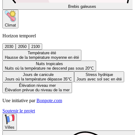
Brebis galeuses
Climat
Horizon temporel
2030
2050
2100
Température été
Hausse de la température moyenne en été
Nuits tropicales
Nuits où la température ne descend pas sous 20°C
Jours de canicule
Stress hydrique
Jours où la température dépasse 35°C
Jours avec sol sec en été
Élévation niveau mer
Élévation prévue du niveau de la mer
Une initiative par
Bonpote.com
Soutenir le projet
Villes