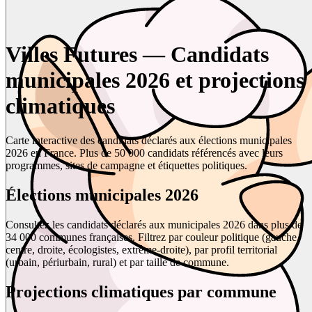
Villes Futures — Candidats
municipales 2026 et projections
climatiques
Carte interactive des candidats déclarés aux élections municipales
2026 en France. Plus de 50 000 candidats référencés avec leurs
programmes, sites de campagne et étiquettes politiques.
Élections municipales 2026
Consultez les candidats déclarés aux municipales 2026 dans plus de
34 000 communes françaises. Filtrez par couleur politique (gauche,
centre, droite, écologistes, extrême-droite), par profil territorial
(urbain, périurbain, rural) et par taille de commune.
Projections climatiques par commune