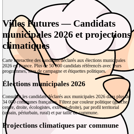
Villes Futures — Candidats
municipales 2026 et projections
climatiques
Carte interactive des candidats déclarés aux élections municipales
2026 en France. Plus de 50 000 candidats référencés avec leurs
programmes, sites de campagne et étiquettes politiques.
Élections municipales 2026
Consultez les candidats déclarés aux municipales 2026 dans plus de
34 000 communes françaises. Filtrez par couleur politique (gauche,
centre, droite, écologistes, extrême-droite), par profil territorial
(urbain, périurbain, rural) et par taille de commune.
Projections climatiques par commune