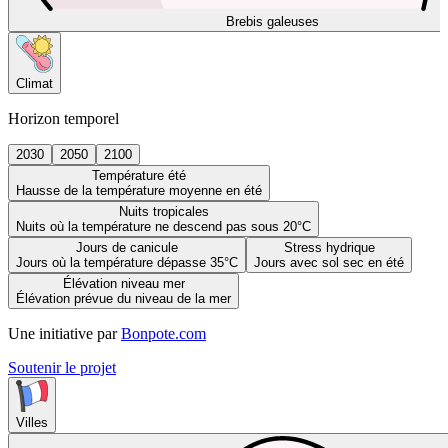
Brebis galeuses
Climat
Horizon temporel
2030
2050
2100
Température été
Hausse de la température moyenne en été
Nuits tropicales
Nuits où la température ne descend pas sous 20°C
Jours de canicule
Stress hydrique
Jours où la température dépasse 35°C
Jours avec sol sec en été
Élévation niveau mer
Élévation prévue du niveau de la mer
Une initiative par
Bonpote.com
Soutenir le projet
Villes