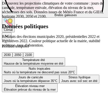
Découvrez les projections climatiques de votre commune : jours de
canicule, température estivale, élévation du niveau de la mer,
sécheresses des sols. Données issues de Météo France et du GIEC,
Brebis galeuses
horizons 2030, 2050 et 2100.
Données politiques
Climat
Résultats des élections municipales 2020, présidentielles 2022 et
législatives 2022. Couleur politique actuelle de la mairie, stabilité
politique, taux d'abstention.
Horizon temporel
2030
2050
2100
Température été
Hausse de la température moyenne en été
Nuits tropicales
Nuits où la température ne descend pas sous 20°C
Jours de canicule
Stress hydrique
Jours où la température dépasse 35°C
Jours avec sol sec en été
Élévation niveau mer
Élévation prévue du niveau de la mer