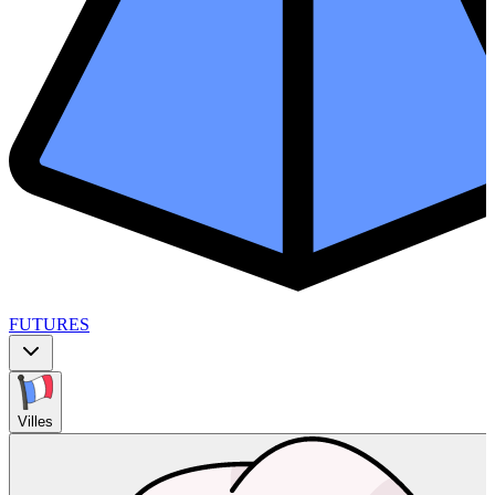
FUTURES
Villes