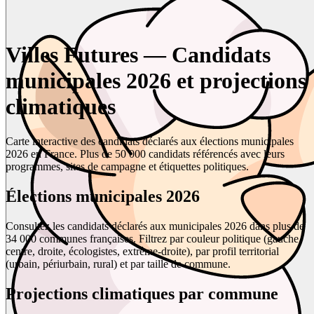
Villes Futures — Candidats
municipales 2026 et projections
climatiques
Carte interactive des candidats déclarés aux élections municipales
2026 en France. Plus de 50 000 candidats référencés avec leurs
programmes, sites de campagne et étiquettes politiques.
Élections municipales 2026
Consultez les candidats déclarés aux municipales 2026 dans plus de
34 000 communes françaises. Filtrez par couleur politique (gauche,
centre, droite, écologistes, extrême-droite), par profil territorial
(urbain, périurbain, rural) et par taille de commune.
Projections climatiques par commune