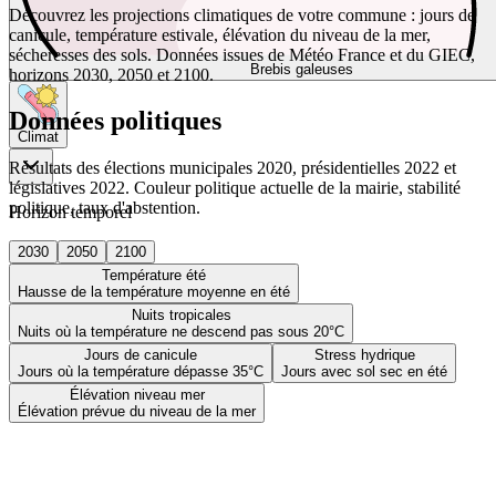
Découvrez les projections climatiques de votre commune : jours de
canicule, température estivale, élévation du niveau de la mer,
sécheresses des sols. Données issues de Météo France et du GIEC,
Brebis galeuses
horizons 2030, 2050 et 2100.
Données politiques
Climat
Résultats des élections municipales 2020, présidentielles 2022 et
législatives 2022. Couleur politique actuelle de la mairie, stabilité
politique, taux d'abstention.
Horizon temporel
2030
2050
2100
Température été
Hausse de la température moyenne en été
Nuits tropicales
Nuits où la température ne descend pas sous 20°C
Jours de canicule
Stress hydrique
Jours où la température dépasse 35°C
Jours avec sol sec en été
Élévation niveau mer
Élévation prévue du niveau de la mer