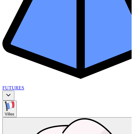
FUTURES
Villes