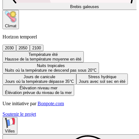
Brebis galeuses
Climat
Horizon temporel
2030
2050
2100
Température été
Hausse de la température moyenne en été
Nuits tropicales
Nuits où la température ne descend pas sous 20°C
Jours de canicule
Stress hydrique
Jours où la température dépasse 35°C
Jours avec sol sec en été
Élévation niveau mer
Élévation prévue du niveau de la mer
Une initiative par
Bonpote.com
Soutenir le projet
Villes