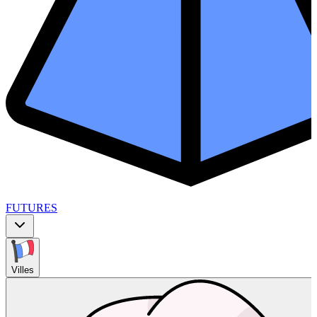
FUTURES
Villes