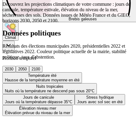
Découvrez les projections climatiques de votre commune : jours de
canicule, température estivale, élévation du niveau de la mer,
sécheresses des sols. Données issues de Météo France et du GIEC,
Brebis galeuses
horizons 2030, 2050 et 2100.
Données politiques
Climat
Résultats des élections municipales 2020, présidentielles 2022 et
législatives 2022. Couleur politique actuelle de la mairie, stabilité
politique, taux d'abstention.
Horizon temporel
2030
2050
2100
Température été
Hausse de la température moyenne en été
Nuits tropicales
Nuits où la température ne descend pas sous 20°C
Jours de canicule
Stress hydrique
Jours où la température dépasse 35°C
Jours avec sol sec en été
Élévation niveau mer
Élévation prévue du niveau de la mer