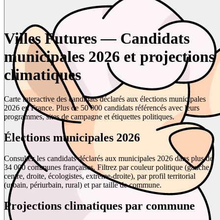
Villes Futures — Candidats
municipales 2026 et projections
climatiques
Carte interactive des candidats déclarés aux élections municipales
2026 en France. Plus de 50 000 candidats référencés avec leurs
programmes, sites de campagne et étiquettes politiques.
Élections municipales 2026
Consultez les candidats déclarés aux municipales 2026 dans plus de
34 000 communes françaises. Filtrez par couleur politique (gauche,
centre, droite, écologistes, extrême-droite), par profil territorial
(urbain, périurbain, rural) et par taille de commune.
Projections climatiques par commune