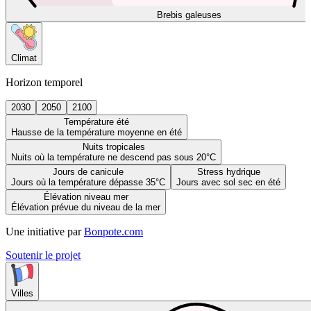
Brebis galeuses
Climat
Horizon temporel
2030
2050
2100
Température été
Hausse de la température moyenne en été
Nuits tropicales
Nuits où la température ne descend pas sous 20°C
Jours de canicule
Stress hydrique
Jours où la température dépasse 35°C
Jours avec sol sec en été
Élévation niveau mer
Élévation prévue du niveau de la mer
Une initiative par
Bonpote.com
Soutenir le projet
Villes