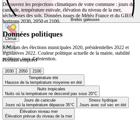
Découvrez les projections climatiques de votre commune : jours de
canicule, température estivale, élévation du niveau de la mer,
sécheresses des sols. Données issues de Météo France et du GIEC,
Brebis galeuses
horizons 2030, 2050 et 2100.
Données politiques
Climat
Résultats des élections municipales 2020, présidentielles 2022 et
législatives 2022. Couleur politique actuelle de la mairie, stabilité
politique, taux d'abstention.
Horizon temporel
2030
2050
2100
Température été
Hausse de la température moyenne en été
Nuits tropicales
Nuits où la température ne descend pas sous 20°C
Jours de canicule
Stress hydrique
Jours où la température dépasse 35°C
Jours avec sol sec en été
Élévation niveau mer
Élévation prévue du niveau de la mer