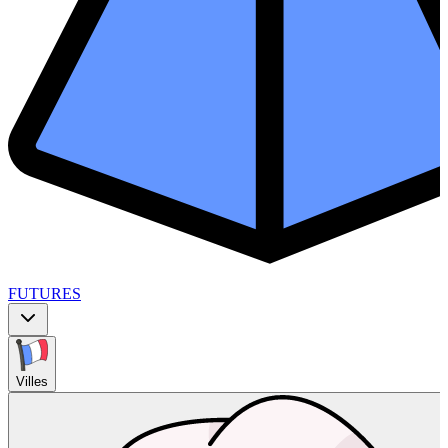
FUTURES
Villes