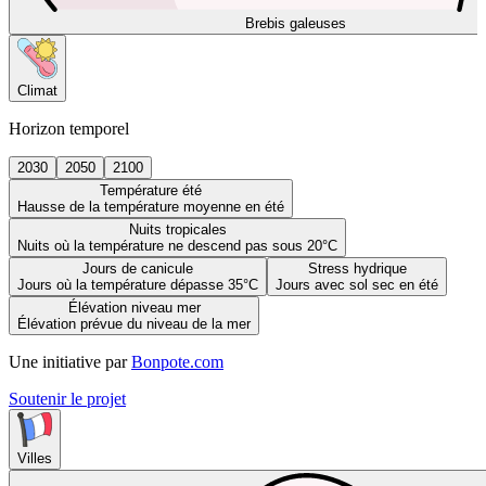
Brebis galeuses
Climat
Horizon temporel
2030
2050
2100
Température été
Hausse de la température moyenne en été
Nuits tropicales
Nuits où la température ne descend pas sous 20°C
Jours de canicule
Stress hydrique
Jours où la température dépasse 35°C
Jours avec sol sec en été
Élévation niveau mer
Élévation prévue du niveau de la mer
Une initiative par
Bonpote.com
Soutenir le projet
Villes