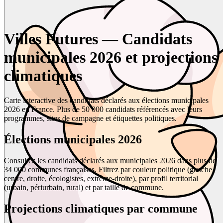
Villes Futures — Candidats
municipales 2026 et projections
climatiques
Carte interactive des candidats déclarés aux élections municipales
2026 en France. Plus de 50 000 candidats référencés avec leurs
programmes, sites de campagne et étiquettes politiques.
Élections municipales 2026
Consultez les candidats déclarés aux municipales 2026 dans plus de
34 000 communes françaises. Filtrez par couleur politique (gauche,
centre, droite, écologistes, extrême-droite), par profil territorial
(urbain, périurbain, rural) et par taille de commune.
Projections climatiques par commune