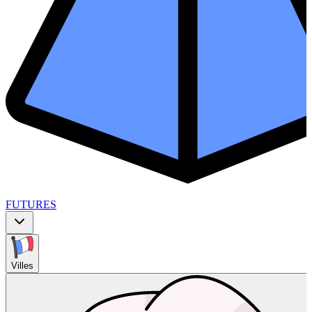
FUTURES
Villes