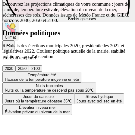
Découvrez les projections climatiques de votre commune : jours de
canicule, température estivale, élévation du niveau de la mer,
sécheresses des sols. Données issues de Météo France et du GIEC,
Brebis galeuses
horizons 2030, 2050 et 2100.
Données politiques
Climat
Résultats des élections municipales 2020, présidentielles 2022 et
législatives 2022. Couleur politique actuelle de la mairie, stabilité
politique, taux d'abstention.
Horizon temporel
2030
2050
2100
Température été
Hausse de la température moyenne en été
Nuits tropicales
Nuits où la température ne descend pas sous 20°C
Jours de canicule
Stress hydrique
Jours où la température dépasse 35°C
Jours avec sol sec en été
Élévation niveau mer
Élévation prévue du niveau de la mer