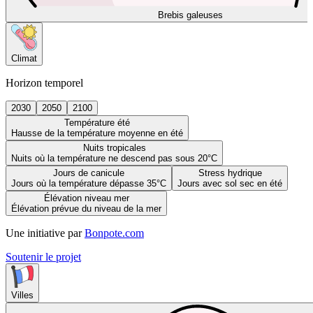
Brebis galeuses
Climat
Horizon temporel
2030
2050
2100
Température été
Hausse de la température moyenne en été
Nuits tropicales
Nuits où la température ne descend pas sous 20°C
Jours de canicule
Stress hydrique
Jours où la température dépasse 35°C
Jours avec sol sec en été
Élévation niveau mer
Élévation prévue du niveau de la mer
Une initiative par
Bonpote.com
Soutenir le projet
Villes