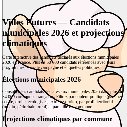
Villes Futures — Candidats
municipales 2026 et projections
climatiques
Carte interactive des candidats déclarés aux élections municipales
2026 en France. Plus de 50 000 candidats référencés avec leurs
programmes, sites de campagne et étiquettes politiques.
Élections municipales 2026
Consultez les candidats déclarés aux municipales 2026 dans plus de
34 000 communes françaises. Filtrez par couleur politique (gauche,
centre, droite, écologistes, extrême-droite), par profil territorial
(urbain, périurbain, rural) et par taille de commune.
Projections climatiques par commune