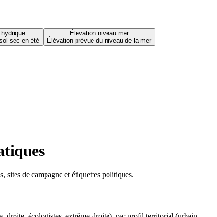
 hydrique
Élévation niveau mer
sol sec en été
Élévation prévue du niveau de la mer
atiques
 sites de campagne et étiquettes politiques.
oite, écologistes, extrême-droite), par profil territorial (urbain,