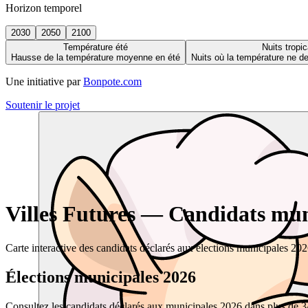
Horizon temporel
2030
2050
2100
Température été
Nuits tropic
Hausse de la température moyenne en été
Nuits où la température ne 
Une initiative par
Bonpote.com
Soutenir le projet
Villes Futures — Candidats muni
Carte interactive des candidats déclarés aux élections municipales 20
Élections municipales 2026
Consultez les candidats déclarés aux municipales 2026 dans plus de 34 0