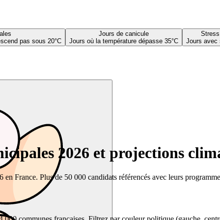
ales
Jours de canicule
Stress
descend pas sous 20°C
Jours où la température dépasse 35°C
Jours avec 
cipales 2026 et projections clim
26 en France. Plus de 50 000 candidats référencés avec leurs programmes,
00 communes françaises. Filtrez par couleur politique (gauche, centre, dr