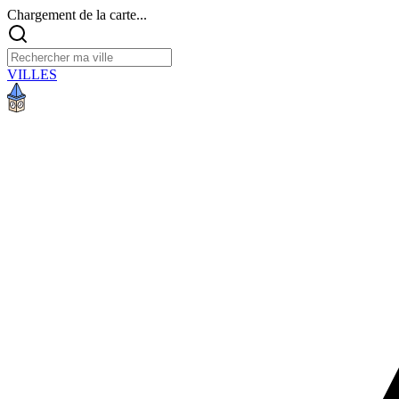
Chargement de la carte...
VILLES