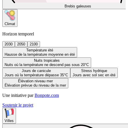
Brebis galeuses
Climat
Horizon temporel
2030
2050
2100
Température été
Hausse de la température moyenne en été
Nuits tropicales
Nuits où la température ne descend pas sous 20°C
Jours de canicule
Stress hydrique
Jours où la température dépasse 35°C
Jours avec sol sec en été
Élévation niveau mer
Élévation prévue du niveau de la mer
Une initiative par
Bonpote.com
Soutenir le projet
Villes