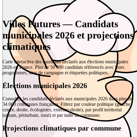
Villes Futures — Candidats
municipales 2026 et projections
climatiques
Carte interactive des candidats déclarés aux élections municipales
2026 en France. Plus de 50 000 candidats référencés avec leurs
programmes, sites de campagne et étiquettes politiques.
Élections municipales 2026
Consultez les candidats déclarés aux municipales 2026 dans plus de
34 000 communes françaises. Filtrez par couleur politique (gauche,
centre, droite, écologistes, extrême-droite), par profil territorial
(urbain, périurbain, rural) et par taille de commune.
Projections climatiques par commune