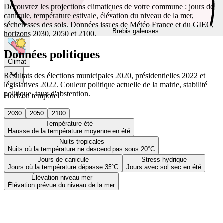
Découvrez les projections climatiques de votre commune : jours de
canicule, température estivale, élévation du niveau de la mer,
sécheresses des sols. Données issues de Météo France et du GIEC,
Brebis galeuses
horizons 2030, 2050 et 2100.
Données politiques
Climat
Résultats des élections municipales 2020, présidentielles 2022 et
législatives 2022. Couleur politique actuelle de la mairie, stabilité
politique, taux d'abstention.
Horizon temporel
2030
2050
2100
Température été
Hausse de la température moyenne en été
Nuits tropicales
Nuits où la température ne descend pas sous 20°C
Jours de canicule
Stress hydrique
Jours où la température dépasse 35°C
Jours avec sol sec en été
Élévation niveau mer
Élévation prévue du niveau de la mer