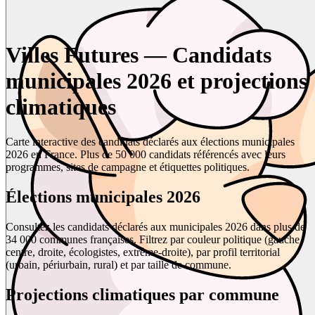
Villes Futures — Candidats
municipales 2026 et projections
climatiques
Carte interactive des candidats déclarés aux élections municipales
2026 en France. Plus de 50 000 candidats référencés avec leurs
programmes, sites de campagne et étiquettes politiques.
Élections municipales 2026
Consultez les candidats déclarés aux municipales 2026 dans plus de
34 000 communes françaises. Filtrez par couleur politique (gauche,
centre, droite, écologistes, extrême-droite), par profil territorial
(urbain, périurbain, rural) et par taille de commune.
Projections climatiques par commune