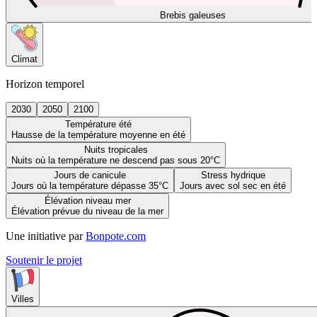
Brebis galeuses
Climat
Horizon temporel
2030
2050
2100
Température été
Hausse de la température moyenne en été
Nuits tropicales
Nuits où la température ne descend pas sous 20°C
Jours de canicule
Stress hydrique
Jours où la température dépasse 35°C
Jours avec sol sec en été
Élévation niveau mer
Élévation prévue du niveau de la mer
Une initiative par
Bonpote.com
Soutenir le projet
Villes