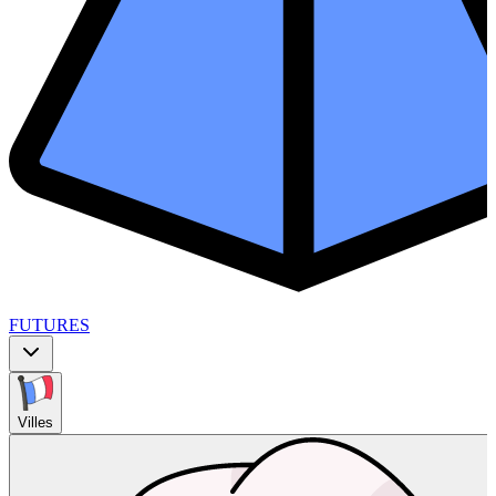
FUTURES
Villes