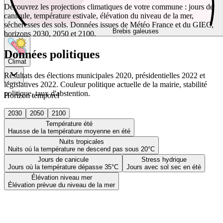
Découvrez les projections climatiques de votre commune : jours de
canicule, température estivale, élévation du niveau de la mer,
sécheresses des sols. Données issues de Météo France et du GIEC,
Brebis galeuses
horizons 2030, 2050 et 2100.
Données politiques
Climat
Résultats des élections municipales 2020, présidentielles 2022 et
législatives 2022. Couleur politique actuelle de la mairie, stabilité
politique, taux d'abstention.
Horizon temporel
2030
2050
2100
Température été
Hausse de la température moyenne en été
Nuits tropicales
Nuits où la température ne descend pas sous 20°C
Jours de canicule
Stress hydrique
Jours où la température dépasse 35°C
Jours avec sol sec en été
Élévation niveau mer
Élévation prévue du niveau de la mer