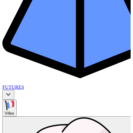
FUTURES
Villes