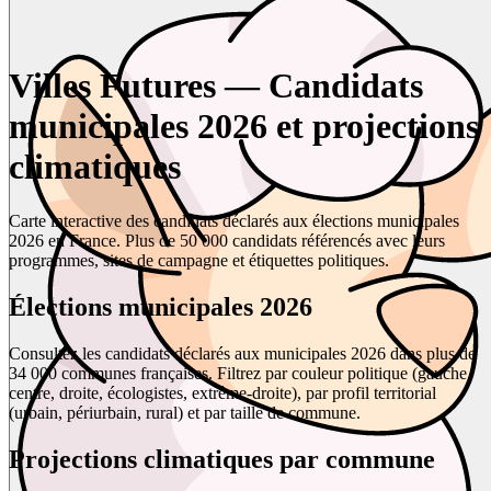
Villes Futures — Candidats
municipales 2026 et projections
climatiques
Carte interactive des candidats déclarés aux élections municipales
2026 en France. Plus de 50 000 candidats référencés avec leurs
programmes, sites de campagne et étiquettes politiques.
Élections municipales 2026
Consultez les candidats déclarés aux municipales 2026 dans plus de
34 000 communes françaises. Filtrez par couleur politique (gauche,
centre, droite, écologistes, extrême-droite), par profil territorial
(urbain, périurbain, rural) et par taille de commune.
Projections climatiques par commune