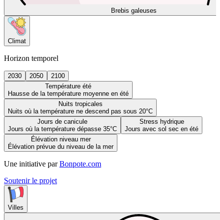
Brebis galeuses
Climat
Horizon temporel
2030
2050
2100
Température été
Hausse de la température moyenne en été
Nuits tropicales
Nuits où la température ne descend pas sous 20°C
Jours de canicule
Stress hydrique
Jours où la température dépasse 35°C
Jours avec sol sec en été
Élévation niveau mer
Élévation prévue du niveau de la mer
Une initiative par
Bonpote.com
Soutenir le projet
Villes