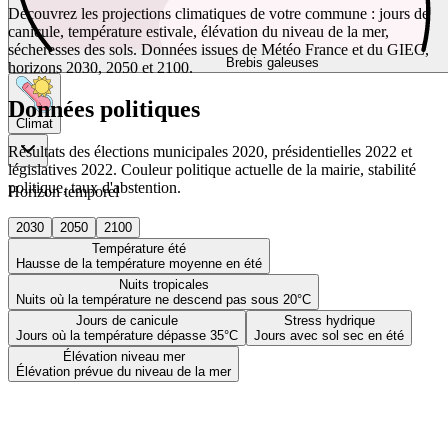
Découvrez les projections climatiques de votre commune : jours de
canicule, température estivale, élévation du niveau de la mer,
sécheresses des sols. Données issues de Météo France et du GIEC,
Brebis galeuses
horizons 2030, 2050 et 2100.
Données politiques
Climat
Résultats des élections municipales 2020, présidentielles 2022 et
législatives 2022. Couleur politique actuelle de la mairie, stabilité
politique, taux d'abstention.
Horizon temporel
2030
2050
2100
Température été
Hausse de la température moyenne en été
Nuits tropicales
Nuits où la température ne descend pas sous 20°C
Jours de canicule
Stress hydrique
Jours où la température dépasse 35°C
Jours avec sol sec en été
Élévation niveau mer
Élévation prévue du niveau de la mer