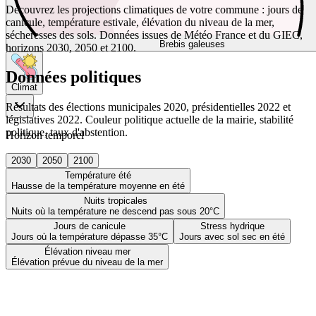
Découvrez les projections climatiques de votre commune : jours de
canicule, température estivale, élévation du niveau de la mer,
sécheresses des sols. Données issues de Météo France et du GIEC,
Brebis galeuses
horizons 2030, 2050 et 2100.
Données politiques
Climat
Résultats des élections municipales 2020, présidentielles 2022 et
législatives 2022. Couleur politique actuelle de la mairie, stabilité
politique, taux d'abstention.
Horizon temporel
2030
2050
2100
Température été
Hausse de la température moyenne en été
Nuits tropicales
Nuits où la température ne descend pas sous 20°C
Jours de canicule
Stress hydrique
Jours où la température dépasse 35°C
Jours avec sol sec en été
Élévation niveau mer
Élévation prévue du niveau de la mer