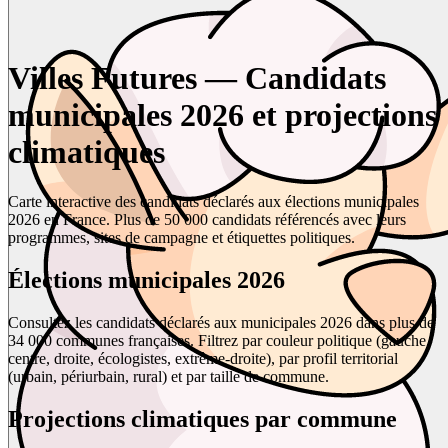
Villes Futures — Candidats
municipales 2026 et projections
climatiques
Carte interactive des candidats déclarés aux élections municipales
2026 en France. Plus de 50 000 candidats référencés avec leurs
programmes, sites de campagne et étiquettes politiques.
Élections municipales 2026
Consultez les candidats déclarés aux municipales 2026 dans plus de
34 000 communes françaises. Filtrez par couleur politique (gauche,
centre, droite, écologistes, extrême-droite), par profil territorial
(urbain, périurbain, rural) et par taille de commune.
Projections climatiques par commune