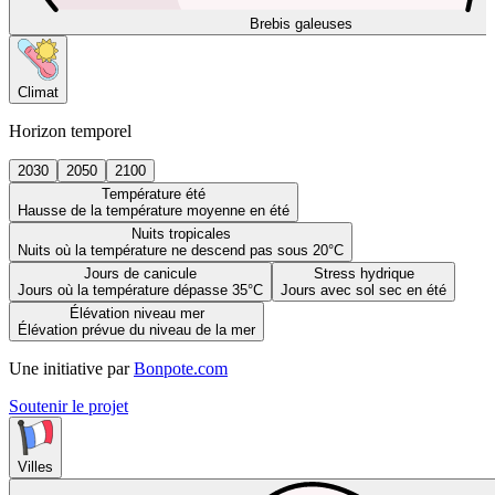
Brebis galeuses
Climat
Horizon temporel
2030
2050
2100
Température été
Hausse de la température moyenne en été
Nuits tropicales
Nuits où la température ne descend pas sous 20°C
Jours de canicule
Stress hydrique
Jours où la température dépasse 35°C
Jours avec sol sec en été
Élévation niveau mer
Élévation prévue du niveau de la mer
Une initiative par
Bonpote.com
Soutenir le projet
Villes