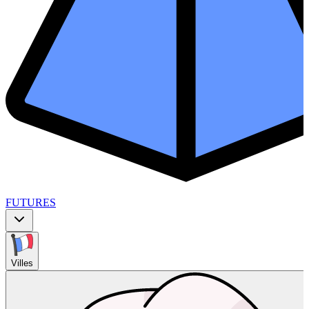
FUTURES
Villes