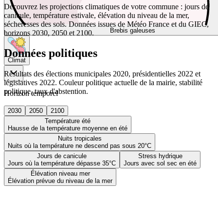
Découvrez les projections climatiques de votre commune : jours de
canicule, température estivale, élévation du niveau de la mer,
sécheresses des sols. Données issues de Météo France et du GIEC,
Brebis galeuses
horizons 2030, 2050 et 2100.
Données politiques
Climat
Résultats des élections municipales 2020, présidentielles 2022 et
législatives 2022. Couleur politique actuelle de la mairie, stabilité
politique, taux d'abstention.
Horizon temporel
2030
2050
2100
Température été
Hausse de la température moyenne en été
Nuits tropicales
Nuits où la température ne descend pas sous 20°C
Jours de canicule
Stress hydrique
Jours où la température dépasse 35°C
Jours avec sol sec en été
Élévation niveau mer
Élévation prévue du niveau de la mer