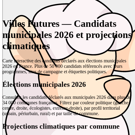
Villes Futures — Candidats
municipales 2026 et projections
climatiques
Carte interactive des candidats déclarés aux élections municipales
2026 en France. Plus de 50 000 candidats référencés avec leurs
programmes, sites de campagne et étiquettes politiques.
Élections municipales 2026
Consultez les candidats déclarés aux municipales 2026 dans plus de
34 000 communes françaises. Filtrez par couleur politique (gauche,
centre, droite, écologistes, extrême-droite), par profil territorial
(urbain, périurbain, rural) et par taille de commune.
Projections climatiques par commune