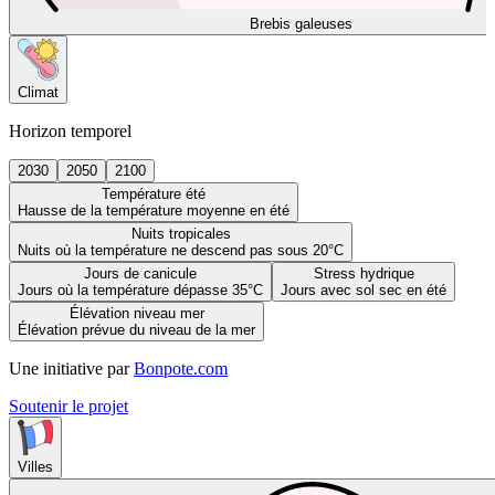
Brebis galeuses
Climat
Horizon temporel
2030
2050
2100
Température été
Hausse de la température moyenne en été
Nuits tropicales
Nuits où la température ne descend pas sous 20°C
Jours de canicule
Stress hydrique
Jours où la température dépasse 35°C
Jours avec sol sec en été
Élévation niveau mer
Élévation prévue du niveau de la mer
Une initiative par
Bonpote.com
Soutenir le projet
Villes