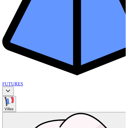
FUTURES
Villes