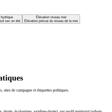
 hydrique
Élévation niveau mer
sol sec en été
Élévation prévue du niveau de la mer
atiques
 sites de campagne et étiquettes politiques.
oite, écologistes, extrême-droite), par profil territorial (urbain,