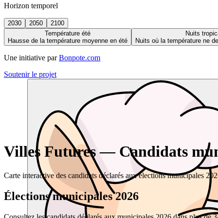
Horizon temporel
2030
2050
2100
Température été
Nuits tropic
Hausse de la température moyenne en été
Nuits où la température ne 
Une initiative par
Bonpote.com
Soutenir le projet
Villes Futures — Candidats muni
Carte interactive des candidats déclarés aux élections municipales 20
Élections municipales 2026
Consultez les candidats déclarés aux municipales 2026 dans plus de 34 0