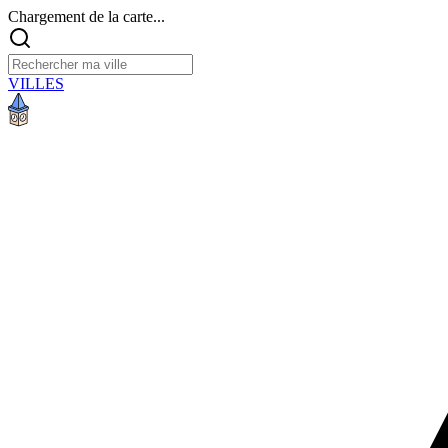
Chargement de la carte...
VILLES