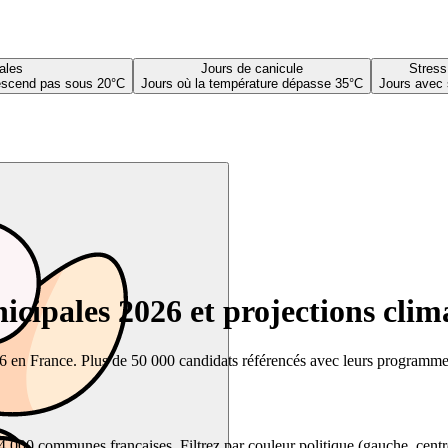
ales
Jours de canicule
Stress
descend pas sous 20°C
Jours où la température dépasse 35°C
Jours avec 
cipales 2026 et projections clim
26 en France. Plus de 50 000 candidats référencés avec leurs programmes,
00 communes françaises. Filtrez par couleur politique (gauche, centre, dr