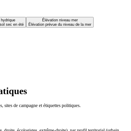
 hydrique
Élévation niveau mer
sol sec en été
Élévation prévue du niveau de la mer
atiques
 sites de campagne et étiquettes politiques.
oite, écologistes, extrême-droite), par profil territorial (urbain,