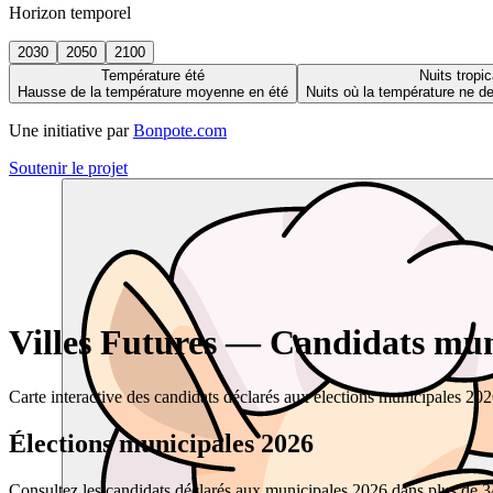
Horizon temporel
2030
2050
2100
Température été
Nuits tropic
Hausse de la température moyenne en été
Nuits où la température ne 
Une initiative par
Bonpote.com
Soutenir le projet
Villes Futures — Candidats muni
Carte interactive des candidats déclarés aux élections municipales 20
Élections municipales 2026
Consultez les candidats déclarés aux municipales 2026 dans plus de 34 0