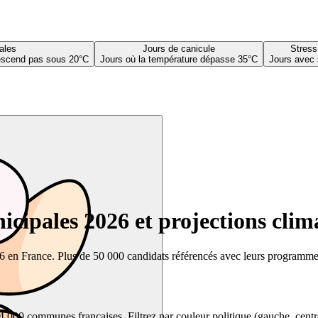
ales
Jours de canicule
Stress
descend pas sous 20°C
Jours où la température dépasse 35°C
Jours avec 
cipales 2026 et projections clim
26 en France. Plus de 50 000 candidats référencés avec leurs programmes,
00 communes françaises. Filtrez par couleur politique (gauche, centre, dr