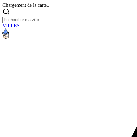
Chargement de la carte...
VILLES