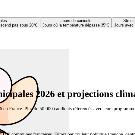
ales
Jours de canicule
Stress
descend pas sous 20°C
Jours où la température dépasse 35°C
Jours avec 
cipales 2026 et projections clim
26 en France. Plus de 50 000 candidats référencés avec leurs programmes,
00 communes françaises. Filtrez par couleur politique (gauche, centre, dr