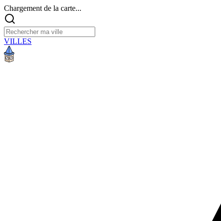
Chargement de la carte...
VILLES