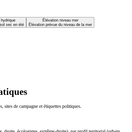
 hydrique
Élévation niveau mer
sol sec en été
Élévation prévue du niveau de la mer
atiques
 sites de campagne et étiquettes politiques.
oite, écologistes, extrême-droite), par profil territorial (urbain,