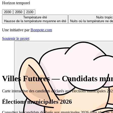
Horizon temporel
2030
2050
2100
Température été
Nuits tropic
Hausse de la température moyenne en été
Nuits où la température ne 
Une initiative par
Bonpote.com
Soutenir le projet
Villes Futures — Candidats muni
Carte interactive des candidats déclarés aux élections municipales 20
Élections municipales 2026
Consultez les candidats déclarés aux municipales 2026 dans plus de 34 0