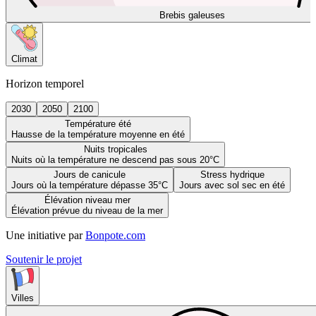
Brebis galeuses
Climat
Horizon temporel
2030
2050
2100
Température été
Hausse de la température moyenne en été
Nuits tropicales
Nuits où la température ne descend pas sous 20°C
Jours de canicule
Stress hydrique
Jours où la température dépasse 35°C
Jours avec sol sec en été
Élévation niveau mer
Élévation prévue du niveau de la mer
Une initiative par
Bonpote.com
Soutenir le projet
Villes