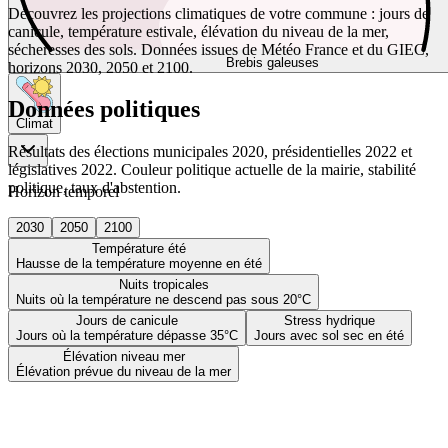
Découvrez les projections climatiques de votre commune : jours de
canicule, température estivale, élévation du niveau de la mer,
sécheresses des sols. Données issues de Météo France et du GIEC,
Brebis galeuses
horizons 2030, 2050 et 2100.
Données politiques
Climat
Résultats des élections municipales 2020, présidentielles 2022 et
législatives 2022. Couleur politique actuelle de la mairie, stabilité
politique, taux d'abstention.
Horizon temporel
2030
2050
2100
Température été
Hausse de la température moyenne en été
Nuits tropicales
Nuits où la température ne descend pas sous 20°C
Jours de canicule
Stress hydrique
Jours où la température dépasse 35°C
Jours avec sol sec en été
Élévation niveau mer
Élévation prévue du niveau de la mer