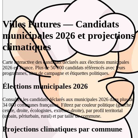
Villes Futures — Candidats
municipales 2026 et projections
climatiques
Carte interactive des candidats déclarés aux élections municipales
2026 en France. Plus de 50 000 candidats référencés avec leurs
programmes, sites de campagne et étiquettes politiques.
Élections municipales 2026
Consultez les candidats déclarés aux municipales 2026 dans plus de
34 000 communes françaises. Filtrez par couleur politique (gauche,
centre, droite, écologistes, extrême-droite), par profil territorial
(urbain, périurbain, rural) et par taille de commune.
Projections climatiques par commune