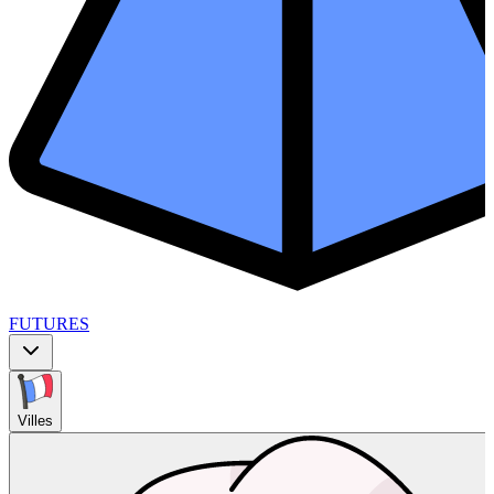
FUTURES
Villes