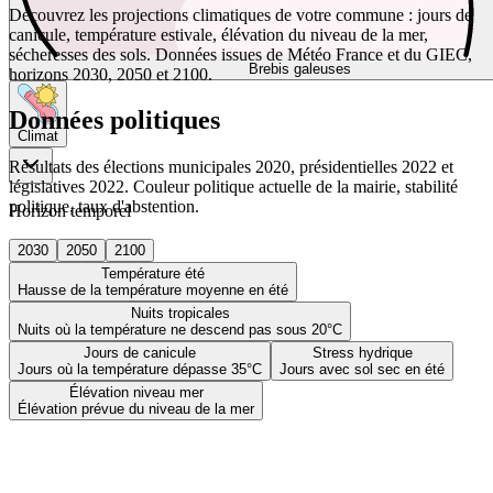
Découvrez les projections climatiques de votre commune : jours de
canicule, température estivale, élévation du niveau de la mer,
sécheresses des sols. Données issues de Météo France et du GIEC,
Brebis galeuses
horizons 2030, 2050 et 2100.
Données politiques
Climat
Résultats des élections municipales 2020, présidentielles 2022 et
législatives 2022. Couleur politique actuelle de la mairie, stabilité
politique, taux d'abstention.
Horizon temporel
2030
2050
2100
Température été
Hausse de la température moyenne en été
Nuits tropicales
Nuits où la température ne descend pas sous 20°C
Jours de canicule
Stress hydrique
Jours où la température dépasse 35°C
Jours avec sol sec en été
Élévation niveau mer
Élévation prévue du niveau de la mer