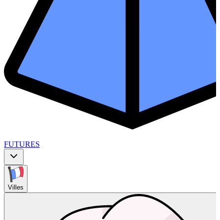
FUTURES
Villes