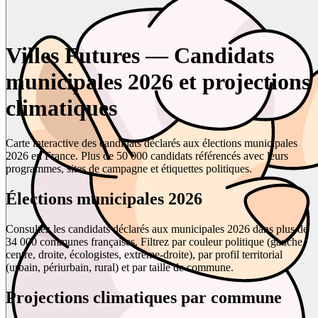
Villes Futures — Candidats
municipales 2026 et projections
climatiques
Carte interactive des candidats déclarés aux élections municipales
2026 en France. Plus de 50 000 candidats référencés avec leurs
programmes, sites de campagne et étiquettes politiques.
Élections municipales 2026
Consultez les candidats déclarés aux municipales 2026 dans plus de
34 000 communes françaises. Filtrez par couleur politique (gauche,
centre, droite, écologistes, extrême-droite), par profil territorial
(urbain, périurbain, rural) et par taille de commune.
Projections climatiques par commune