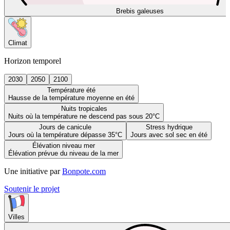
Brebis galeuses
Climat
Horizon temporel
2030
2050
2100
Température été
Hausse de la température moyenne en été
Nuits tropicales
Nuits où la température ne descend pas sous 20°C
Jours de canicule
Stress hydrique
Jours où la température dépasse 35°C
Jours avec sol sec en été
Élévation niveau mer
Élévation prévue du niveau de la mer
Une initiative par
Bonpote.com
Soutenir le projet
Villes