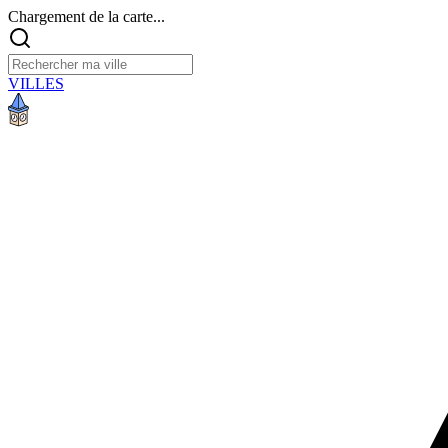
Chargement de la carte...
VILLES