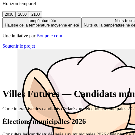
Horizon temporel
2030
2050
2100
Température été
Nuits tropic
Hausse de la température moyenne en été
Nuits où la température ne 
Une initiative par
Bonpote.com
Soutenir le projet
Villes Futures — Candidats muni
Carte interactive des candidats déclarés aux élections municipales 20
Élections municipales 2026
Consultez les candidats déclarés aux municipales 2026 dans plus de 34 0