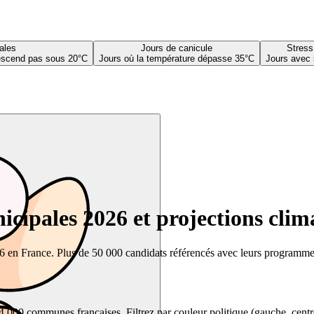
ales
Jours de canicule
Stress
descend pas sous 20°C
Jours où la température dépasse 35°C
Jours avec 
cipales 2026 et projections clim
26 en France. Plus de 50 000 candidats référencés avec leurs programmes,
00 communes françaises. Filtrez par couleur politique (gauche, centre, dr