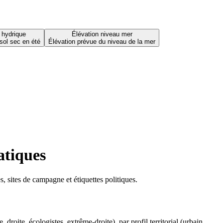
 hydrique
Élévation niveau mer
sol sec en été
Élévation prévue du niveau de la mer
atiques
 sites de campagne et étiquettes politiques.
oite, écologistes, extrême-droite), par profil territorial (urbain,