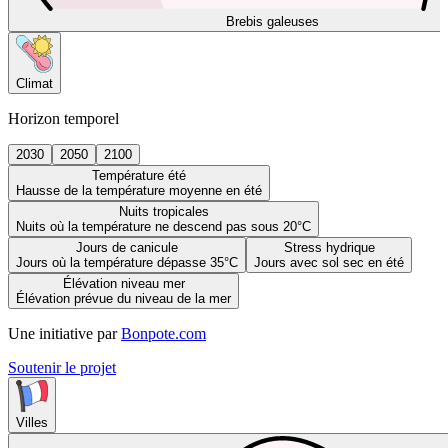
Brebis galeuses
Climat
Horizon temporel
2030
2050
2100
Température été
Hausse de la température moyenne en été
Nuits tropicales
Nuits où la température ne descend pas sous 20°C
Jours de canicule
Stress hydrique
Jours où la température dépasse 35°C
Jours avec sol sec en été
Élévation niveau mer
Élévation prévue du niveau de la mer
Une initiative par
Bonpote.com
Soutenir le projet
Villes