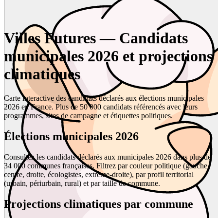
Villes Futures — Candidats
municipales 2026 et projections
climatiques
Carte interactive des candidats déclarés aux élections municipales
2026 en France. Plus de 50 000 candidats référencés avec leurs
programmes, sites de campagne et étiquettes politiques.
Élections municipales 2026
Consultez les candidats déclarés aux municipales 2026 dans plus de
34 000 communes françaises. Filtrez par couleur politique (gauche,
centre, droite, écologistes, extrême-droite), par profil territorial
(urbain, périurbain, rural) et par taille de commune.
Projections climatiques par commune