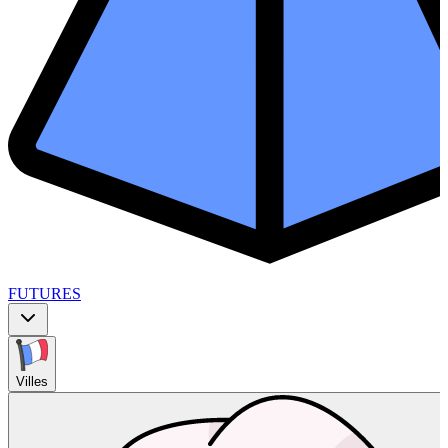
FUTURES
Villes