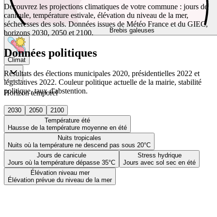
Découvrez les projections climatiques de votre commune : jours de
canicule, température estivale, élévation du niveau de la mer,
sécheresses des sols. Données issues de Météo France et du GIEC,
Brebis galeuses
horizons 2030, 2050 et 2100.
Données politiques
Climat
Résultats des élections municipales 2020, présidentielles 2022 et
législatives 2022. Couleur politique actuelle de la mairie, stabilité
politique, taux d'abstention.
Horizon temporel
2030
2050
2100
Température été
Hausse de la température moyenne en été
Nuits tropicales
Nuits où la température ne descend pas sous 20°C
Jours de canicule
Stress hydrique
Jours où la température dépasse 35°C
Jours avec sol sec en été
Élévation niveau mer
Élévation prévue du niveau de la mer