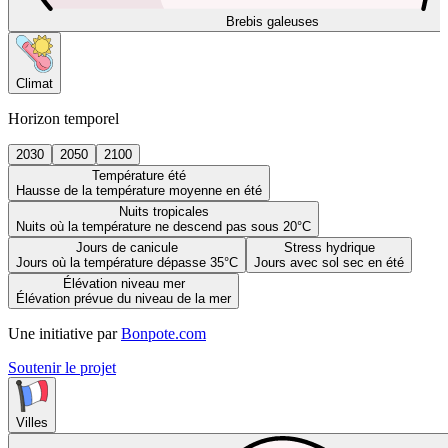
Brebis galeuses
Climat
Horizon temporel
2030
2050
2100
Température été
Hausse de la température moyenne en été
Nuits tropicales
Nuits où la température ne descend pas sous 20°C
Jours de canicule
Stress hydrique
Jours où la température dépasse 35°C
Jours avec sol sec en été
Élévation niveau mer
Élévation prévue du niveau de la mer
Une initiative par
Bonpote.com
Soutenir le projet
Villes