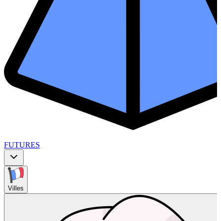
FUTURES
Villes