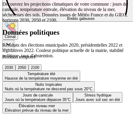
Découvrez les projections climatiques de votre commune : jours de
canicule, température estivale, élévation du niveau de la mer,
sécheresses des sols. Données issues de Météo France et du GIEC,
Brebis galeuses
horizons 2030, 2050 et 2100.
Données politiques
Climat
Résultats des élections municipales 2020, présidentielles 2022 et
législatives 2022. Couleur politique actuelle de la mairie, stabilité
politique, taux d'abstention.
Horizon temporel
2030
2050
2100
Température été
Hausse de la température moyenne en été
Nuits tropicales
Nuits où la température ne descend pas sous 20°C
Jours de canicule
Stress hydrique
Jours où la température dépasse 35°C
Jours avec sol sec en été
Élévation niveau mer
Élévation prévue du niveau de la mer