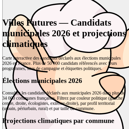
Villes Futures — Candidats
municipales 2026 et projections
climatiques
Carte interactive des candidats déclarés aux élections municipales
2026 en France. Plus de 50 000 candidats référencés avec leurs
programmes, sites de campagne et étiquettes politiques.
Élections municipales 2026
Consultez les candidats déclarés aux municipales 2026 dans plus de
34 000 communes françaises. Filtrez par couleur politique (gauche,
centre, droite, écologistes, extrême-droite), par profil territorial
(urbain, périurbain, rural) et par taille de commune.
Projections climatiques par commune