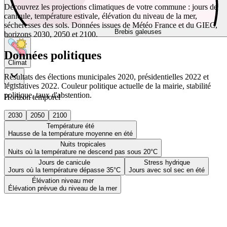
Découvrez les projections climatiques de votre commune : jours de
canicule, température estivale, élévation du niveau de la mer,
sécheresses des sols. Données issues de Météo France et du GIEC,
Brebis galeuses
horizons 2030, 2050 et 2100.
Données politiques
Climat
Résultats des élections municipales 2020, présidentielles 2022 et
législatives 2022. Couleur politique actuelle de la mairie, stabilité
politique, taux d'abstention.
Horizon temporel
2030
2050
2100
Température été
Hausse de la température moyenne en été
Nuits tropicales
Nuits où la température ne descend pas sous 20°C
Jours de canicule
Stress hydrique
Jours où la température dépasse 35°C
Jours avec sol sec en été
Élévation niveau mer
Élévation prévue du niveau de la mer