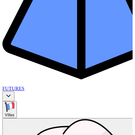
FUTURES
Villes