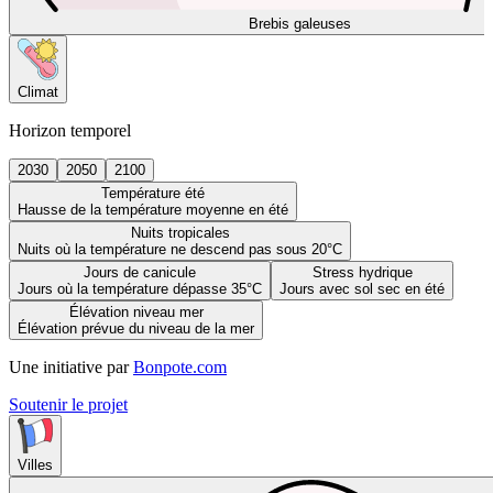
Brebis galeuses
Climat
Horizon temporel
2030
2050
2100
Température été
Hausse de la température moyenne en été
Nuits tropicales
Nuits où la température ne descend pas sous 20°C
Jours de canicule
Stress hydrique
Jours où la température dépasse 35°C
Jours avec sol sec en été
Élévation niveau mer
Élévation prévue du niveau de la mer
Une initiative par
Bonpote.com
Soutenir le projet
Villes