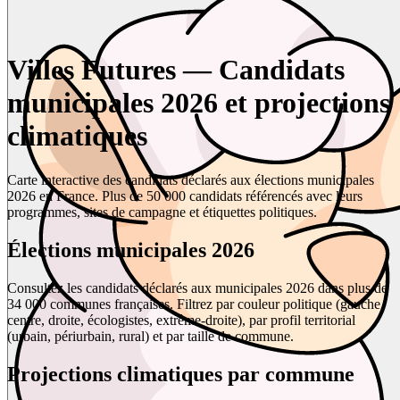
Villes Futures — Candidats
municipales 2026 et projections
climatiques
Carte interactive des candidats déclarés aux élections municipales
2026 en France. Plus de 50 000 candidats référencés avec leurs
programmes, sites de campagne et étiquettes politiques.
Élections municipales 2026
Consultez les candidats déclarés aux municipales 2026 dans plus de
34 000 communes françaises. Filtrez par couleur politique (gauche,
centre, droite, écologistes, extrême-droite), par profil territorial
(urbain, périurbain, rural) et par taille de commune.
Projections climatiques par commune