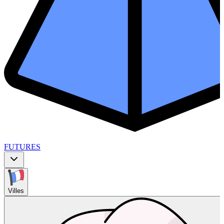
FUTURES
Villes