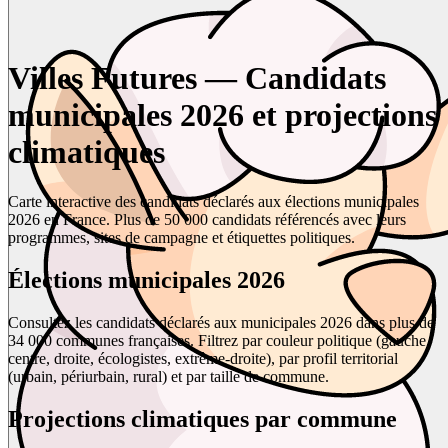
Villes Futures — Candidats
municipales 2026 et projections
climatiques
Carte interactive des candidats déclarés aux élections municipales
2026 en France. Plus de 50 000 candidats référencés avec leurs
programmes, sites de campagne et étiquettes politiques.
Élections municipales 2026
Consultez les candidats déclarés aux municipales 2026 dans plus de
34 000 communes françaises. Filtrez par couleur politique (gauche,
centre, droite, écologistes, extrême-droite), par profil territorial
(urbain, périurbain, rural) et par taille de commune.
Projections climatiques par commune