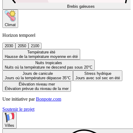
Brebis galeuses
Climat
Horizon temporel
2030
2050
2100
Température été
Hausse de la température moyenne en été
Nuits tropicales
Nuits où la température ne descend pas sous 20°C
Jours de canicule
Stress hydrique
Jours où la température dépasse 35°C
Jours avec sol sec en été
Élévation niveau mer
Élévation prévue du niveau de la mer
Une initiative par
Bonpote.com
Soutenir le projet
Villes