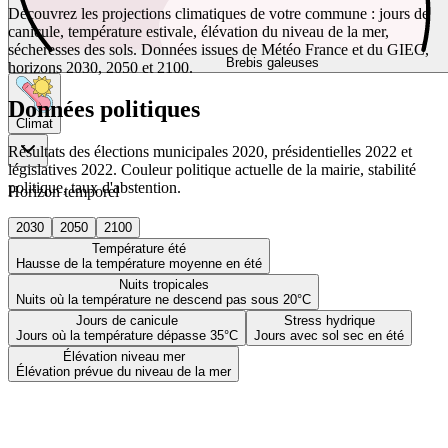
Découvrez les projections climatiques de votre commune : jours de
canicule, température estivale, élévation du niveau de la mer,
sécheresses des sols. Données issues de Météo France et du GIEC,
Brebis galeuses
horizons 2030, 2050 et 2100.
Données politiques
Climat
Résultats des élections municipales 2020, présidentielles 2022 et
législatives 2022. Couleur politique actuelle de la mairie, stabilité
politique, taux d'abstention.
Horizon temporel
2030
2050
2100
Température été
Hausse de la température moyenne en été
Nuits tropicales
Nuits où la température ne descend pas sous 20°C
Jours de canicule
Stress hydrique
Jours où la température dépasse 35°C
Jours avec sol sec en été
Élévation niveau mer
Élévation prévue du niveau de la mer