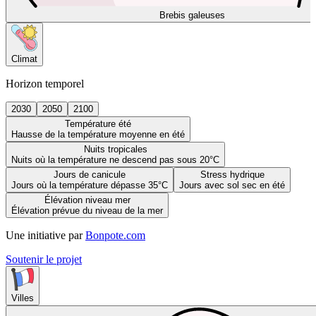
Brebis galeuses
Climat
Horizon temporel
2030
2050
2100
Température été
Hausse de la température moyenne en été
Nuits tropicales
Nuits où la température ne descend pas sous 20°C
Jours de canicule
Stress hydrique
Jours où la température dépasse 35°C
Jours avec sol sec en été
Élévation niveau mer
Élévation prévue du niveau de la mer
Une initiative par
Bonpote.com
Soutenir le projet
Villes