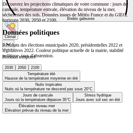
Découvrez les projections climatiques de votre commune : jours de
canicule, température estivale, élévation du niveau de la mer,
sécheresses des sols. Données issues de Météo France et du GIEC,
Brebis galeuses
horizons 2030, 2050 et 2100.
Données politiques
Climat
Résultats des élections municipales 2020, présidentielles 2022 et
législatives 2022. Couleur politique actuelle de la mairie, stabilité
politique, taux d'abstention.
Horizon temporel
2030
2050
2100
Température été
Hausse de la température moyenne en été
Nuits tropicales
Nuits où la température ne descend pas sous 20°C
Jours de canicule
Stress hydrique
Jours où la température dépasse 35°C
Jours avec sol sec en été
Élévation niveau mer
Élévation prévue du niveau de la mer