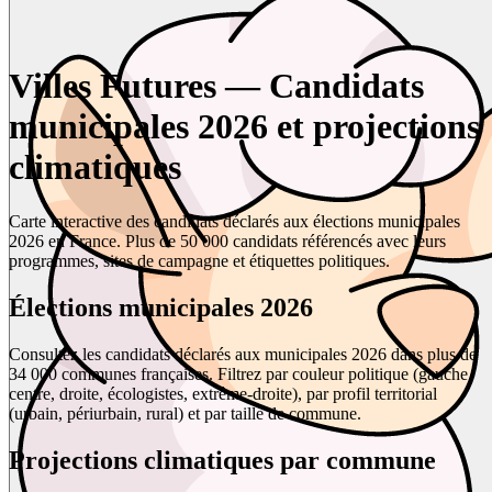
Villes Futures — Candidats
municipales 2026 et projections
climatiques
Carte interactive des candidats déclarés aux élections municipales
2026 en France. Plus de 50 000 candidats référencés avec leurs
programmes, sites de campagne et étiquettes politiques.
Élections municipales 2026
Consultez les candidats déclarés aux municipales 2026 dans plus de
34 000 communes françaises. Filtrez par couleur politique (gauche,
centre, droite, écologistes, extrême-droite), par profil territorial
(urbain, périurbain, rural) et par taille de commune.
Projections climatiques par commune