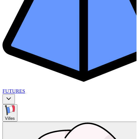
FUTURES
Villes