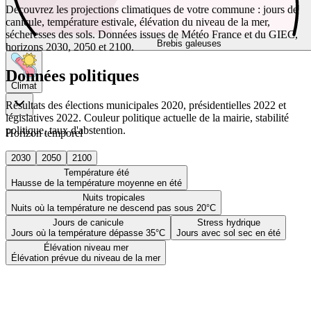
Découvrez les projections climatiques de votre commune : jours de
canicule, température estivale, élévation du niveau de la mer,
sécheresses des sols. Données issues de Météo France et du GIEC,
Brebis galeuses
horizons 2030, 2050 et 2100.
Données politiques
Climat
Résultats des élections municipales 2020, présidentielles 2022 et
législatives 2022. Couleur politique actuelle de la mairie, stabilité
politique, taux d'abstention.
Horizon temporel
2030
2050
2100
Température été
Hausse de la température moyenne en été
Nuits tropicales
Nuits où la température ne descend pas sous 20°C
Jours de canicule
Stress hydrique
Jours où la température dépasse 35°C
Jours avec sol sec en été
Élévation niveau mer
Élévation prévue du niveau de la mer