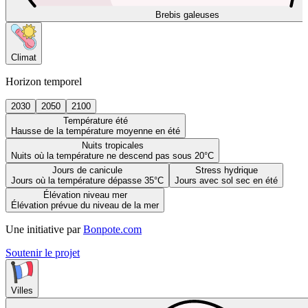
Brebis galeuses
Climat
Horizon temporel
2030
2050
2100
Température été
Hausse de la température moyenne en été
Nuits tropicales
Nuits où la température ne descend pas sous 20°C
Jours de canicule
Stress hydrique
Jours où la température dépasse 35°C
Jours avec sol sec en été
Élévation niveau mer
Élévation prévue du niveau de la mer
Une initiative par
Bonpote.com
Soutenir le projet
Villes