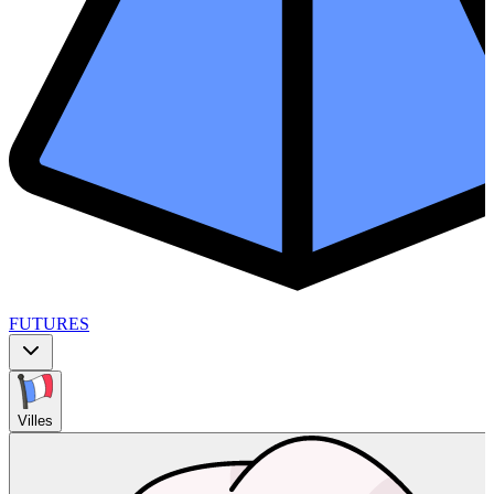
FUTURES
Villes