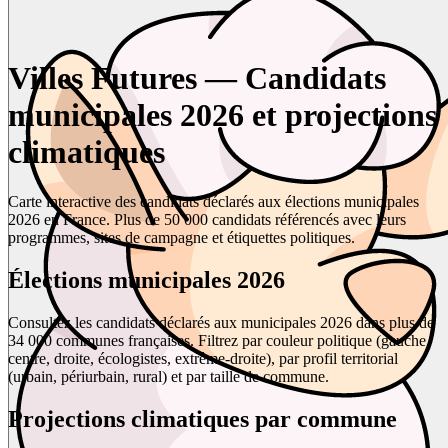
Villes Futures — Candidats
municipales 2026 et projections
climatiques
Carte interactive des candidats déclarés aux élections municipales
2026 en France. Plus de 50 000 candidats référencés avec leurs
programmes, sites de campagne et étiquettes politiques.
Élections municipales 2026
Consultez les candidats déclarés aux municipales 2026 dans plus de
34 000 communes françaises. Filtrez par couleur politique (gauche,
centre, droite, écologistes, extrême-droite), par profil territorial
(urbain, périurbain, rural) et par taille de commune.
Projections climatiques par commune