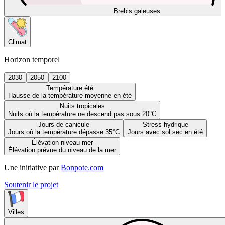
Brebis galeuses
Climat
Horizon temporel
2030
2050
2100
Température été
Hausse de la température moyenne en été
Nuits tropicales
Nuits où la température ne descend pas sous 20°C
Jours de canicule
Stress hydrique
Jours où la température dépasse 35°C
Jours avec sol sec en été
Élévation niveau mer
Élévation prévue du niveau de la mer
Une initiative par
Bonpote.com
Soutenir le projet
Villes