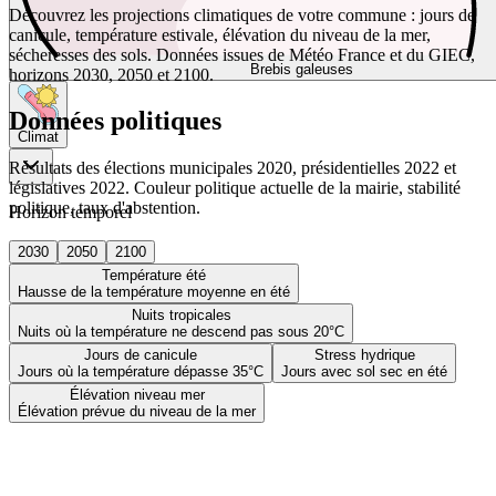
Découvrez les projections climatiques de votre commune : jours de
canicule, température estivale, élévation du niveau de la mer,
sécheresses des sols. Données issues de Météo France et du GIEC,
Brebis galeuses
horizons 2030, 2050 et 2100.
Données politiques
Climat
Résultats des élections municipales 2020, présidentielles 2022 et
législatives 2022. Couleur politique actuelle de la mairie, stabilité
politique, taux d'abstention.
Horizon temporel
2030
2050
2100
Température été
Hausse de la température moyenne en été
Nuits tropicales
Nuits où la température ne descend pas sous 20°C
Jours de canicule
Stress hydrique
Jours où la température dépasse 35°C
Jours avec sol sec en été
Élévation niveau mer
Élévation prévue du niveau de la mer