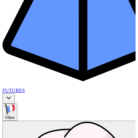
FUTURES
Villes