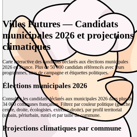
Villes Futures — Candidats
municipales 2026 et projections
climatiques
Carte interactive des candidats déclarés aux élections municipales
2026 en France. Plus de 50 000 candidats référencés avec leurs
programmes, sites de campagne et étiquettes politiques.
Élections municipales 2026
Consultez les candidats déclarés aux municipales 2026 dans plus de
34 000 communes françaises. Filtrez par couleur politique (gauche,
centre, droite, écologistes, extrême-droite), par profil territorial
(urbain, périurbain, rural) et par taille de commune.
Projections climatiques par commune