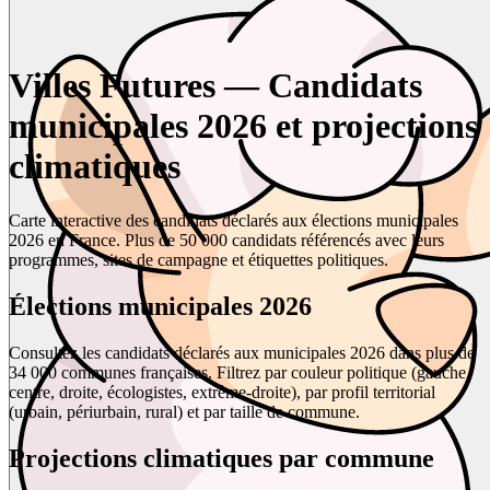
Villes Futures — Candidats
municipales 2026 et projections
climatiques
Carte interactive des candidats déclarés aux élections municipales
2026 en France. Plus de 50 000 candidats référencés avec leurs
programmes, sites de campagne et étiquettes politiques.
Élections municipales 2026
Consultez les candidats déclarés aux municipales 2026 dans plus de
34 000 communes françaises. Filtrez par couleur politique (gauche,
centre, droite, écologistes, extrême-droite), par profil territorial
(urbain, périurbain, rural) et par taille de commune.
Projections climatiques par commune