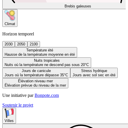
Brebis galeuses
Climat
Horizon temporel
2030
2050
2100
Température été
Hausse de la température moyenne en été
Nuits tropicales
Nuits où la température ne descend pas sous 20°C
Jours de canicule
Stress hydrique
Jours où la température dépasse 35°C
Jours avec sol sec en été
Élévation niveau mer
Élévation prévue du niveau de la mer
Une initiative par
Bonpote.com
Soutenir le projet
Villes