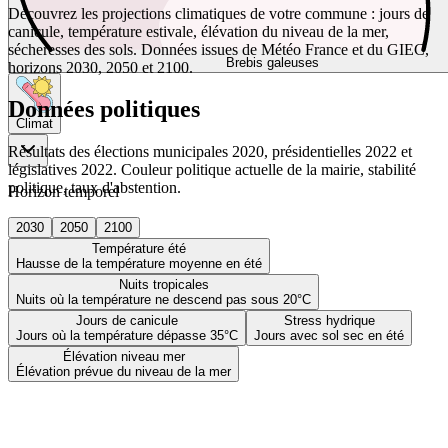
Découvrez les projections climatiques de votre commune : jours de
canicule, température estivale, élévation du niveau de la mer,
sécheresses des sols. Données issues de Météo France et du GIEC,
Brebis galeuses
horizons 2030, 2050 et 2100.
Données politiques
Climat
Résultats des élections municipales 2020, présidentielles 2022 et
législatives 2022. Couleur politique actuelle de la mairie, stabilité
politique, taux d'abstention.
Horizon temporel
2030
2050
2100
Température été
Hausse de la température moyenne en été
Nuits tropicales
Nuits où la température ne descend pas sous 20°C
Jours de canicule
Stress hydrique
Jours où la température dépasse 35°C
Jours avec sol sec en été
Élévation niveau mer
Élévation prévue du niveau de la mer