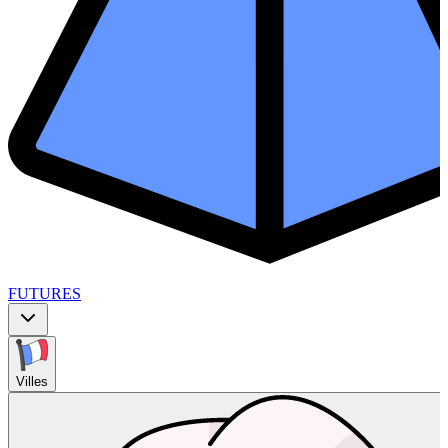
FUTURES
Villes