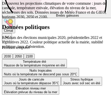
Découvrez les projections climatiques de votre commune : jours de
canicule, température estivale, élévation du niveau de la mer,
sécheresses des sols. Données issues de Météo France et du GIEC,
Brebis galeuses
horizons 2030, 2050 et 2100.
Données politiques
Climat
Résultats des élections municipales 2020, présidentielles 2022 et
législatives 2022. Couleur politique actuelle de la mairie, stabilité
politique, taux d'abstention.
Horizon temporel
2030
2050
2100
Température été
Hausse de la température moyenne en été
Nuits tropicales
Nuits où la température ne descend pas sous 20°C
Jours de canicule
Stress hydrique
Jours où la température dépasse 35°C
Jours avec sol sec en été
Élévation niveau mer
Élévation prévue du niveau de la mer