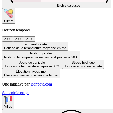
Brebis galeuses
Climat
Horizon temporel
2030
2050
2100
Température été
Hausse de la température moyenne en été
Nuits tropicales
Nuits où la température ne descend pas sous 20°C
Jours de canicule
Stress hydrique
Jours où la température dépasse 35°C
Jours avec sol sec en été
Élévation niveau mer
Élévation prévue du niveau de la mer
Une initiative par
Bonpote.com
Soutenir le projet
Villes