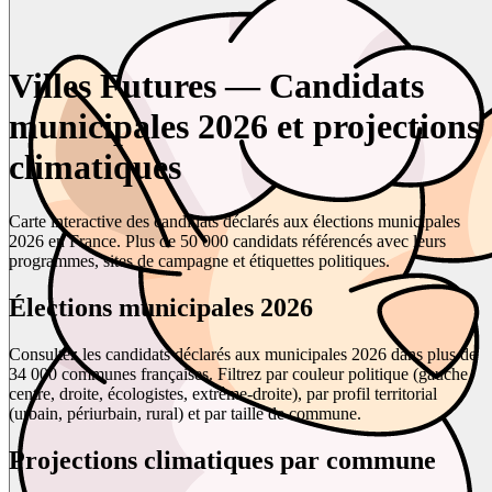
Villes Futures — Candidats
municipales 2026 et projections
climatiques
Carte interactive des candidats déclarés aux élections municipales
2026 en France. Plus de 50 000 candidats référencés avec leurs
programmes, sites de campagne et étiquettes politiques.
Élections municipales 2026
Consultez les candidats déclarés aux municipales 2026 dans plus de
34 000 communes françaises. Filtrez par couleur politique (gauche,
centre, droite, écologistes, extrême-droite), par profil territorial
(urbain, périurbain, rural) et par taille de commune.
Projections climatiques par commune