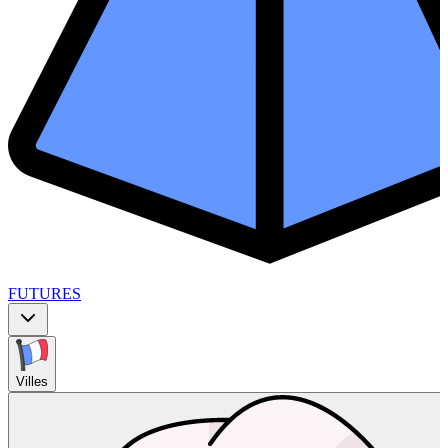
FUTURES
Villes