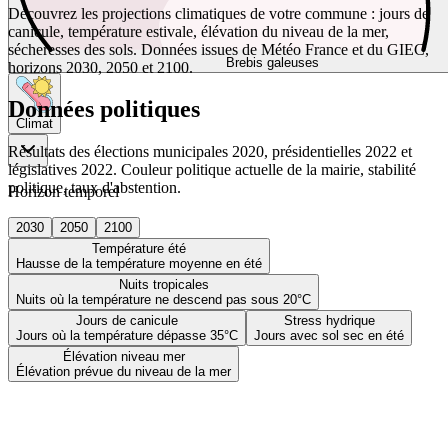
Découvrez les projections climatiques de votre commune : jours de
canicule, température estivale, élévation du niveau de la mer,
sécheresses des sols. Données issues de Météo France et du GIEC,
Brebis galeuses
horizons 2030, 2050 et 2100.
Données politiques
Climat
Résultats des élections municipales 2020, présidentielles 2022 et
législatives 2022. Couleur politique actuelle de la mairie, stabilité
politique, taux d'abstention.
Horizon temporel
2030
2050
2100
Température été
Hausse de la température moyenne en été
Nuits tropicales
Nuits où la température ne descend pas sous 20°C
Jours de canicule
Stress hydrique
Jours où la température dépasse 35°C
Jours avec sol sec en été
Élévation niveau mer
Élévation prévue du niveau de la mer