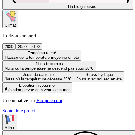
Brebis galeuses
Climat
Horizon temporel
2030
2050
2100
Température été
Hausse de la température moyenne en été
Nuits tropicales
Nuits où la température ne descend pas sous 20°C
Jours de canicule
Stress hydrique
Jours où la température dépasse 35°C
Jours avec sol sec en été
Élévation niveau mer
Élévation prévue du niveau de la mer
Une initiative par
Bonpote.com
Soutenir le projet
Villes