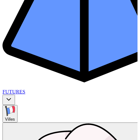
FUTURES
Villes