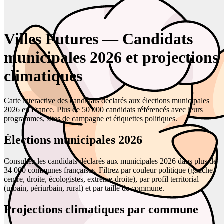
Villes Futures — Candidats
municipales 2026 et projections
climatiques
Carte interactive des candidats déclarés aux élections municipales
2026 en France. Plus de 50 000 candidats référencés avec leurs
programmes, sites de campagne et étiquettes politiques.
Élections municipales 2026
Consultez les candidats déclarés aux municipales 2026 dans plus de
34 000 communes françaises. Filtrez par couleur politique (gauche,
centre, droite, écologistes, extrême-droite), par profil territorial
(urbain, périurbain, rural) et par taille de commune.
Projections climatiques par commune